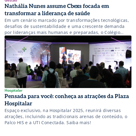
Gestão
Nathália Nunes assume Cbexs focada em
transformar a liderança de saúde
Em um cenário marcado por transformações tecnológicas,
desafios de sustentabilidade e uma crescente demanda
por lideranças mais humanas e preparadas, o Colégio
Brasileiro de Executivos em Saúde (Cbexs) anuncia uma
nova etapa sob a liderança de Nathália Nunes, executiva
com trajetória voltada à articulação de lideranças e
fortalecimento de ecossistemas colaborativos. Com
formação executiva pela […]
Hospitalar
Pensada para você: conheça as atrações da Plaza
Hospitalar
Espaço exclusivo, na Hospitalar 2025, reunirá diversas
atrações, incluindo as tradicionais arenas de conteúdo, o
Palco HIS e a UTI Conectada. Saiba mais!