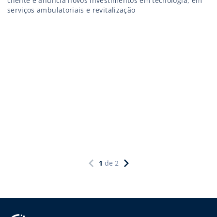
cliente e anuncia novos investimentos em tecnologia, em
serviços ambulatoriais e revitalização
1
de
2