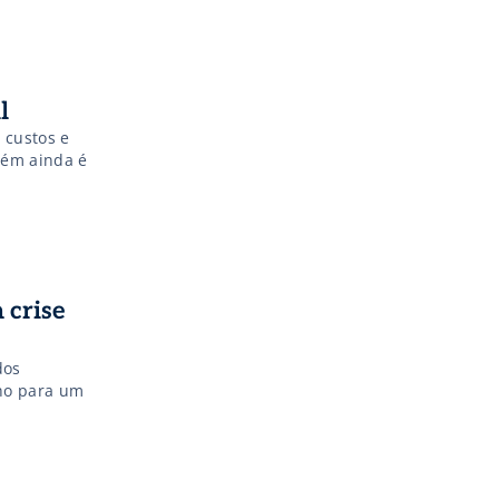
l
 custos e
rém ainda é
 crise
dos
nho para um