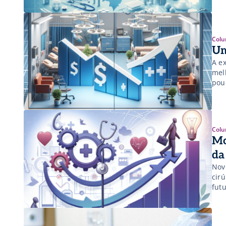
Colu
Um
A e
mel
pou
Colu
Mo
da
Nov
cir
futu