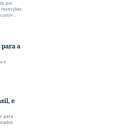
do por
 restrições
 custo-
 como um
es desafios.
 para a
a e
il, e
or para
stados