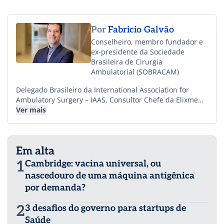
Por
Fabricio Galvão
Conselheiro, membro fundador e
ex-presidente da Sociedade
Brasileira de Cirurgia
Ambulatorial (SOBRACAM)
Delegado Brasileiro da International Association for
Ambulatory Surgery – IAAS, Consultor Chefe da Elixmed
Gestão em Saúde, empresário, investidor na área da
Ver mais
saúde, publicitário, mestre em comunicação pela
Universidade Estadual Paulista (UNESP), certificado no
Digital Executive Education Program, pela ISE Business
Em alta
School e em Health Care IT, pela Icahn School of
Medicine at Mount Sinai.
1
Cambridge: vacina universal, ou
nascedouro de uma máquina antigênica
por demanda?
2
3 desafios do governo para startups de
Saúde