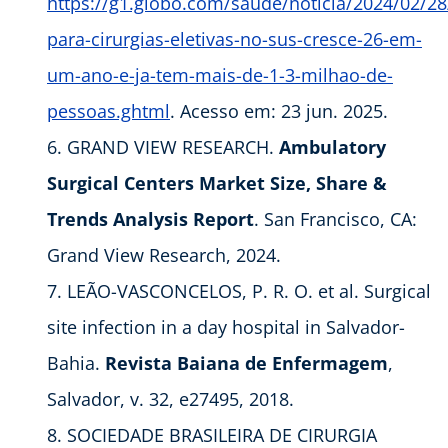
https://g1.globo.com/saude/noticia/2024/02/28/
para-cirurgias-eletivas-no-sus-cresce-26-em-
um-ano-e-ja-tem-mais-de-1-3-milhao-de-
pessoas.ghtml
. Acesso em: 23 jun. 2025.
GRAND VIEW RESEARCH.
Ambulatory
Surgical Centers Market Size, Share &
Trends Analysis Report
. San Francisco, CA:
Grand View Research, 2024.
LEÃO-VASCONCELOS, P. R. O. et al. Surgical
site infection in a day hospital in Salvador-
Bahia.
Revista Baiana de Enfermagem
,
Salvador, v. 32, e27495, 2018.
SOCIEDADE BRASILEIRA DE CIRURGIA