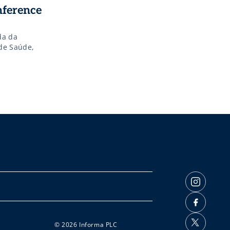
nference
da da
de Saúde,
© 2026 Informa PLC