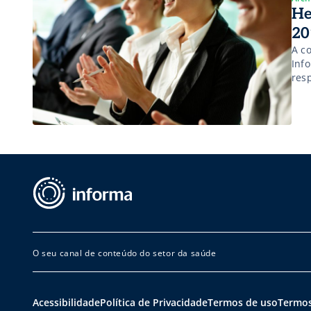
He
20
A c
Inf
res
O seu canal de conteúdo do setor da saúde
Acessibilidade
Política de Privacidade
Termos de uso
Termos