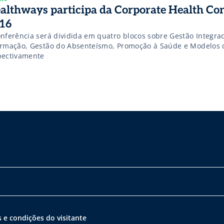
althways participa da Corporate Health Co
16
onferência será dividida em quatro blocos sobre Gestão Integra
ormação, Gestão do Absenteísmo, Promoção à Saúde e Modelos 
pectivamente
 e condições do visitante