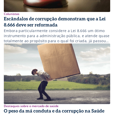
Colunistas
Escândalos de corrupção demonstram que a Lei
8.666 deve ser reformada
Embora particularmente considere a Lei 8.666 um ótimo
instrumento para a administração pública, e atende quase
totalmente ao propósito para o qual foi criada, já passou
da hora de passar por uma revisão. Analisando “friamente”
os escândalos de corrupção que ganharam os noticiários
nos últimos anos: Entre as empresas envolvidas estão
algumas das que são […]
Destaques sobre o mercado de saúde
O peso da má conduta e da corrupção na Saúde