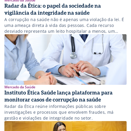
Mercado da Saúde
Radar da Ética: o papel da sociedade na
vigilância da integridade na saúde
A corrupção na saúde não é apenas uma violação da lei. É
uma ameaça direta à vida das pessoas. Cada recurso
desviado representa um leito hospitalar a menos, um
medicamento que não chega ao paciente, um tratamento
adiado. Para enfrentar esse problema de maneira eficaz, é
preciso mais do que indignação: é necessária vigilância
contínua, […]
Mercado da Saúde
Instituto Ética Saúde lança plataforma para
monitorar casos de corrupção na saúde
Radar da Ética reúne informações públicas sobre
investigações e processos que envolvem fraudes, má
gestão e violações de integridade no setor.