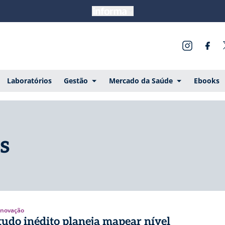
Laboratórios
Gestão
Mercado da Saúde
Ebooks
s
 Inovação
tudo inédito planeja mapear nível