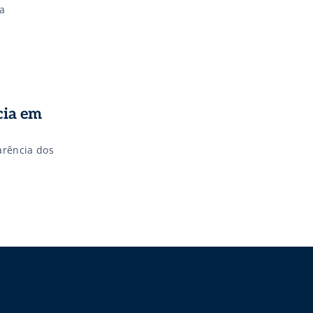
a
cia em
arência dos