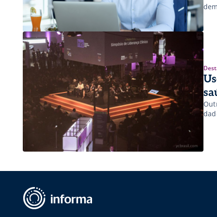
dem
Dest
Us
sa
Out
dad