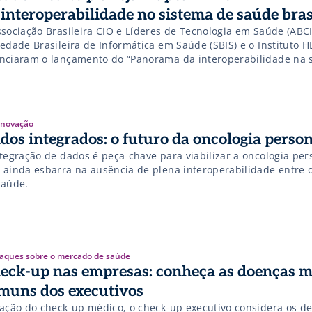
 interoperabilidade no sistema de saúde bras
ssociação Brasileira CIO e Líderes de Tecnologia em Saúde (ABCI
edade Brasileira de Informática em Saúde (SBIS) e o Instituto H
nciaram o lançamento do “Panorama da interoperabilidade na 
sileira”. A partir deste ano, o estudo pretende acompanhar a ev
s nesse tema tão necessário e estratégico para o setor. A Pesqu
ional sobre o […]
 Inovação
dos integrados: o futuro da oncologia perso
ntegração de dados é peça-chave para viabilizar a oncologia per
 ainda esbarra na ausência de plena interoperabilidade entre 
saúde.
aques sobre o mercado de saúde
eck-up nas empresas: conheça as doenças m
muns dos executivos
iação do check-up médico, o check-up executivo considera os de