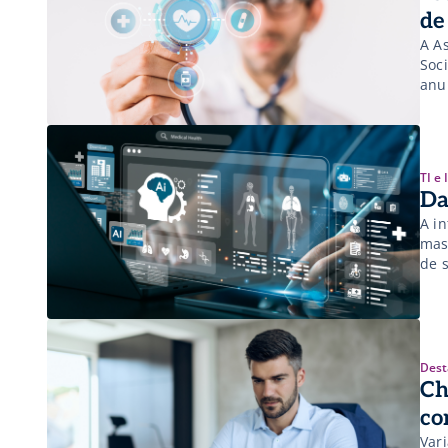
de
A A
Soci
anu
bra
paí
Nac
TI e
Da
A i
mas
de 
Dest
Ch
co
Var