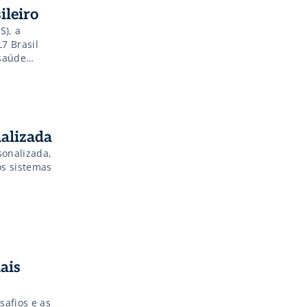
ileiro
S), a
L7 Brasil
saúde
olução do
isa
nalizada
sonalizada,
os sistemas
ais
safios e as