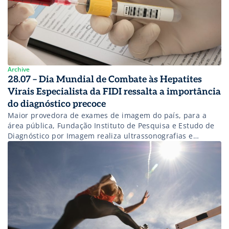
Archive
28.07 – Dia Mundial de Combate às Hepatites
Virais Especialista da FIDI ressalta a importância
do diagnóstico precoce
Maior provedora de exames de imagem do país, para a
área pública, Fundação Instituto de Pesquisa e Estudo de
Diagnóstico por Imagem realiza ultrassonografias e
tomografias, que auxiliam na detecção da doença, além de
promover capacitação para realização dos exames em seu
Núcleo de Ensino formado por especialistas altamente
gabaritados Criado em 2010 pela OMS […]