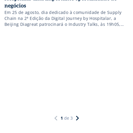
negócios
Em 25 de agosto, dia dedicado à comunidade de Supply
Chain na 2ª Edição da Digital Journey by Hospitalar, a
Beijing Diagreat patrocinará o Industry Talks, às 19h05,
quando serão apresentados produtos e serviços da
empresa, incluindo a plataforma POCT, a plataforma do kit
covid-19, o monitoramento de medicamentos terapêuticos
e o serviço de primer […]
1
de
3