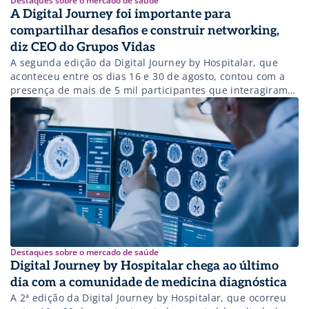
Destaques sobre o mercado de saúde
A Digital Journey foi importante para
compartilhar desafios e construir networking,
diz CEO do Grupos Vidas
A segunda edição da Digital Journey by Hospitalar, que
aconteceu entre os dias 16 e 30 de agosto, contou com a
presença de mais de 5 mil participantes que interagiram
na plataforma de conexão Hospitalar Hub. O evento que
aconteceu no formato online por conta da pandemia do
coronavírus abordou temas relevantes e atuais dentro […]
Destaques sobre o mercado de saúde
Digital Journey by Hospitalar chega ao último
dia com a comunidade de medicina diagnóstica
A 2ª edição da Digital Journey by Hospitalar, que ocorreu