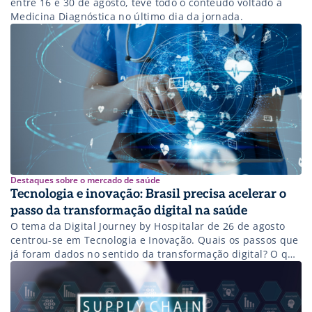
entre 16 e 30 de agosto, teve todo o conteúdo voltado à
Medicina Diagnóstica no último dia da jornada.
Destaques sobre o mercado de saúde
Tecnologia e inovação: Brasil precisa acelerar o
passo da transformação digital na saúde
O tema da Digital Journey by Hospitalar de 26 de agosto
centrou-se em Tecnologia e Inovação. Quais os passos que
já foram dados no sentido da transformação digital? O que
falta para impulsionar ainda mais as iniciativas de
inovação para que o Brasil alcance o patamar de
desenvolvimento tecnológico em saúde de outras nações?
Para […]