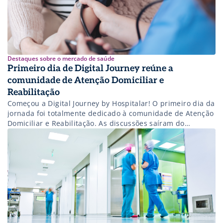
Destaques sobre o mercado de saúde
Primeiro dia de Digital Journey reúne a
comunidade de Atenção Domiciliar e
Reabilitação
Começou a Digital Journey by Hospitalar! O primeiro dia da
jornada foi totalmente dedicado à comunidade de Atenção
Domiciliar e Reabilitação. As discussões saíram do
hospitalocentrismo e partiram para os cuidados de
transição e atenção domiciliar. A programação foi pensada
para nos ajudar a entender como a pandemia alavancou
os avanços tecnológicos nesses ambientes e […]