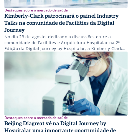
Destaques sobre o mercado de saúde
Kimberly-Clark patrocinará o painel Industry
Talks na comunidade de Facilities da Digital
Journey
No dia 23 de agosto, dedicado a discussões entre a
comunidade de Facilities e Arquitetura Hospitalar na 2ª
Edição da Digital Journey by Hospitalar, a Kimberly-Clark
patrocinará o painel Industry Talks, que acontece às
17h35, com o tema Desafios & tendências no setor da
saúde: a Kimberly-Clark Professional como o seu aliado. A
Kimberly-Clark é […]
Destaques sobre o mercado de saúde
Beijing Diagreat vê na Digital Journey by
Hospitalar uma importante oportunidade de