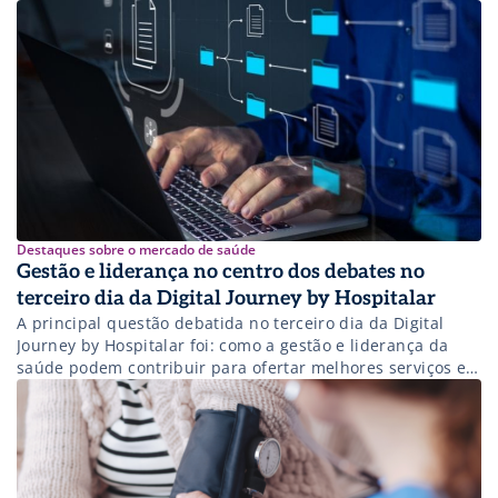
Destaques sobre o mercado de saúde
Gestão e liderança no centro dos debates no
terceiro dia da Digital Journey by Hospitalar
A principal questão debatida no terceiro dia da Digital
Journey by Hospitalar foi: como a gestão e liderança da
saúde podem contribuir para ofertar melhores serviços e
produtos à população? A programação foi inteiramente
planejada com foco no trabalho da comunidade de Gestão
e Liderança. Incluiu assuntos como educação corporativa,
ESG, perfil da liderança no […]