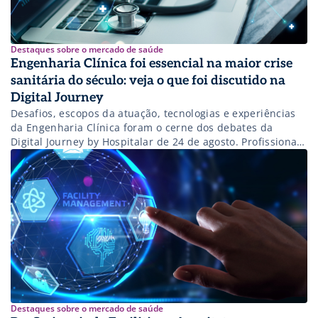
Destaques sobre o mercado de saúde
Engenharia Clínica foi essencial na maior crise
sanitária do século: veja o que foi discutido na
Digital Journey
Desafios, escopos da atuação, tecnologias e experiências
da Engenharia Clínica foram o cerne dos debates da
Digital Journey by Hospitalar de 24 de agosto. Profissionais
de peso se reuniram para falar da área que ganhou
protagonismo na pandemia de covid-19. A Digital Journey
entrou na segunda semana. Ainda dá tempo de participar
dos grandes encontros […]
Destaques sobre o mercado de saúde