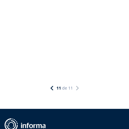
Defesa Econômica (Cade) e a Agência Nacional de Saúde
Suplementar (ANS). De acordo com o fundador e
presidente da Lincx, Silvio Corrêa da Fonseca, não
ocorrerão mudanças que afetarão […]
11
de
11