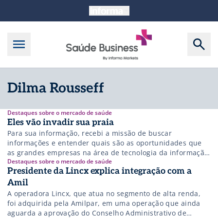
Dilma Rousseff
Destaques sobre o mercado de saúde
Eles vão invadir sua praia
Para sua informação, recebi a missão de buscar
informações e entender quais são as oportunidades que
as grandes empresas na área de tecnologia da informação
Destaques sobre o mercado de saúde
enxergam na saúde pública brasileira. Sim, elas já estão
Presidente da Lincx explica integração com a
descobrindo esta área e vindo com tudo: invadindo a praia
com guarda-sol e cadeira, e olhando para um mar azul
Amil
cheio […]
A operadora Lincx, que atua no segmento de alta renda,
foi adquirida pela Amilpar, em uma operação que ainda
aguarda a aprovação do Conselho Administrativo de