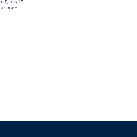
. E, aos 15
gar onde
novar meu