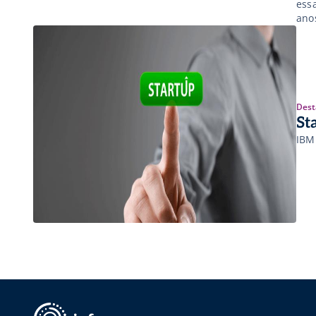
ess
ano
meu
pas
Dest
St
IBM