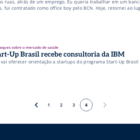
as ruas, atrás de um emprego. Eu queria trabalhar em um banco
s, fui contratado como office boy pelo BCN. Hoje, retornei ao lu
s sonhos começaram a se materializar. O motivo inicial era re
saporte, […]
aques sobre o mercado de saúde
art-Up Brasil recebe consultoria da IBM
 vai oferecer orientação a startups do programa Start-Up Brasil
1
2
3
4