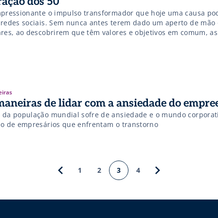
ração dos 50
mpressionante o impulso transformador que hoje uma causa po
 redes sociais. Sem nunca antes terem dado um aperto de mão 
ares, ao descobrirem que têm valores e objetivos em comum, as
em sem reservas e começam a tecer, rapidamente, vínculos e s
uamente para concretizar seus ideais. […]
eiras
maneiras de lidar com a ansiedade do empr
 da população mundial sofre de ansiedade e o mundo corporati
io de empresários que enfrentam o transtorno
1
2
3
4