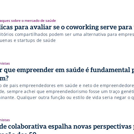
aques sobre o mercado de saúde
dicas para avaliar se o coworking serve para
ritórios compartilhados podem ser uma alternativa para empre
uenas e startups de saúde
nistas
r que empreender em saúde é fundamental 
im?
ho de pais empreendedores em saúde e neto de empreendedor
de, sempre achei que empreendedorismo fosse um traço genét
inante. Qualquer outra função ou estilo de vida seria negar o 
lmente sou. O GRANDE desafio foi que quando entrei na faculd
icina não se falava em empreendedorismo, apenas no conhec
nico, com […]
nistas
de colaborativa espalha novas perspectivas