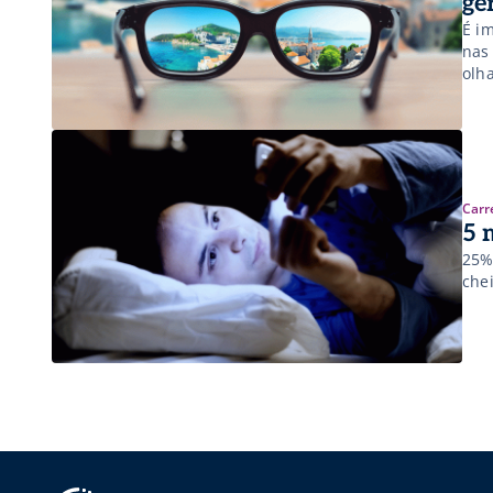
ge
É i
nas
olh
abr
mut
Carr
5 
25%
che