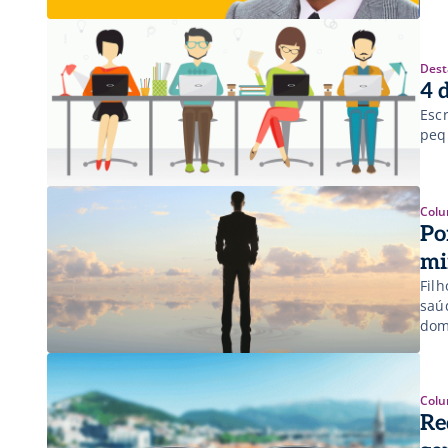
Dest
4 
Esc
peq
Colu
Po
m
Fil
saú
dom
rea
med
téc
Colu
Re