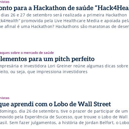
nistas
onto para a Hackathon de saúde “Hack4Hea
 dias 26 e 27 de setembro será realizada a primeira Hackathon
ck4Health” promovida pela Live Healthcare Media e apoiada pel
ue afinal é uma Hackathon? Hackathons são maratonas de dese
utros profissionais em que um software como um aplicativo é cr
petições geralmente tem um tema e os melhores […]
aques sobre o mercado de saúde
elementos para um pitch perfeito
mpresária e investidora Lori Greiner reúne algumas dicas sobre
eito, ou seja, que impressiona investidores
nistas
que aprendi com o Lobo de Wall Street
domingo, dia 26 de setembro, tive o prazer de participar de um
movido pela Experiência de Sucesso, que trouxe o Lobo de Wall 
asil. Sem fazer julgamentos, a história de Jordan Belfort, o Lob
et, é digna de nota não só porque ele fez fortuna do zero, mas 