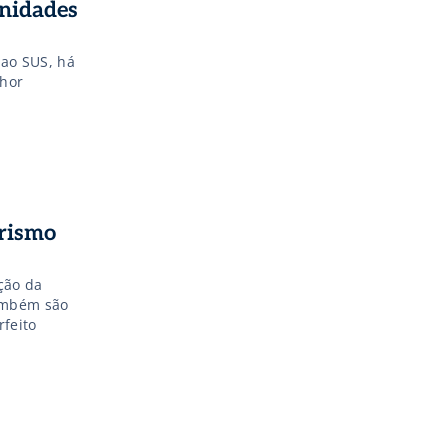
nidades
 ao SUS, há
hor
orismo
ção da
também são
feito