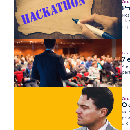
Colu
Pr
Nos
“Ha
o q
e o
com
Dest
7 
A e
perf
Colu
O 
No 
pro
o Br
Stre