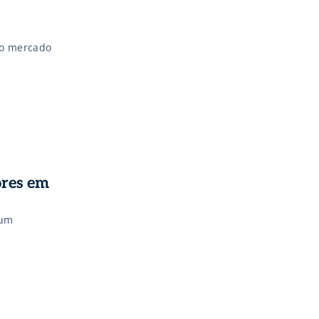
do mercado
ores em
 um