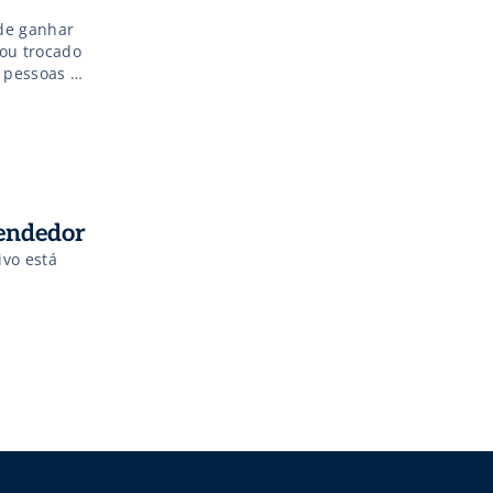
de ganhar
ou trocado
 pessoas se
e ajudar
eendedor
vo está