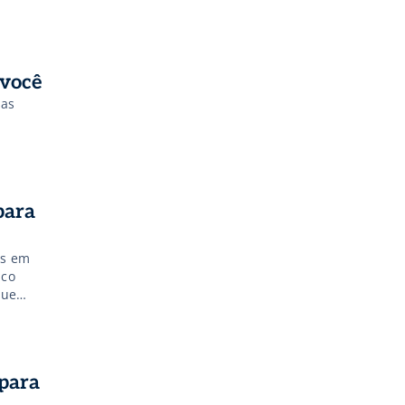
 você
sas
para
es em
ico
que
ade de
imento
 para