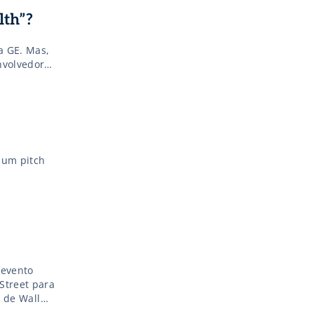
lth”?
a GE. Mas,
nvolvedores
iado. Estas
 um pitch
 evento
Street para
o de Wall
[…]