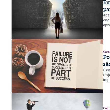
Em
pa
Ape
eno
apr
Carr
Po
sã
É c
tra
imp
Colu