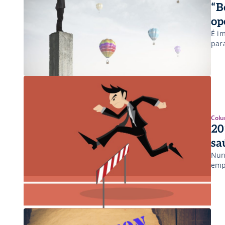
“B
op
É i
par
Colu
20
sa
Nun
emp