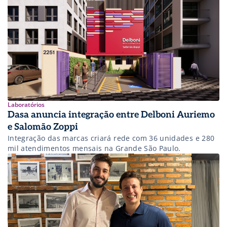
conferem valor a essas empresasnaperspectiva dos
consolidadores, os perfis de empresas-alvo procurados no
mercado e as considerações estratégicas para empresários
que visam otimizar a valorização […]
Laboratórios
Dasa anuncia integração entre Delboni Auriemo
e Salomão Zoppi
Integração das marcas criará rede com 36 unidades e 280
mil atendimentos mensais na Grande São Paulo.