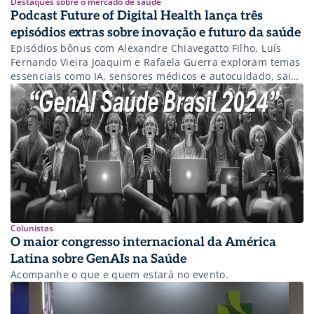
Destaques sobre o mercado de saúde
Podcast Future of Digital Health lança três
episódios extras sobre inovação e futuro da saúde
Episódios bônus com Alexandre Chiavegatto Filho, Luís
Fernando Vieira Joaquim e Rafaela Guerra exploram temas
essenciais como IA, sensores médicos e autocuidado, saiba
mais sobre o conteúdo do podcast!
Colunistas
O maior congresso internacional da América
Latina sobre GenAIs na Saúde
Acompanhe o que e quem estará no evento.