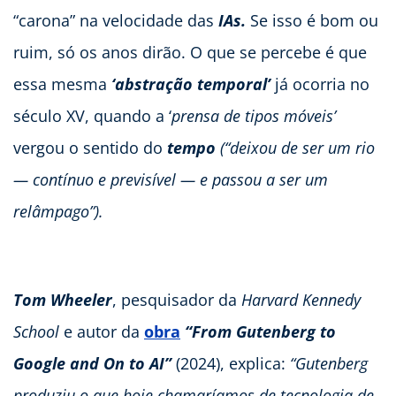
“carona” na velocidade das
IAs.
Se isso é bom ou
ruim, só os anos dirão. O que se percebe é que
essa mesma
‘abstração temporal’
já ocorria no
século XV, quando a ‘
prensa de tipos móveis’
vergou o sentido do
tempo
(“deixou de ser um rio
— contínuo e previsível — e passou a ser um
relâmpago”).
Tom Wheeler
, pesquisador da
Harvard Kennedy
School
e autor da
obra
“From Gutenberg to
Google and On to AI”
(2024), explica:
“Gutenberg
produziu o que hoje chamaríamos de tecnologia de