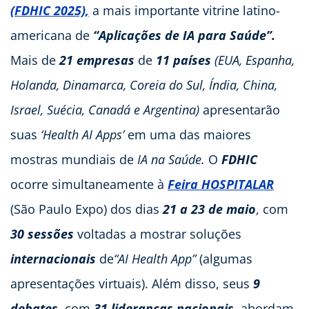
(FDHIC 2025),
a mais importante vitrine latino-
americana de
“Aplicações de IA para Saúde”.
Mais de
21 empresas
de
11 países
(EUA, Espanha,
Holanda, Dinamarca, Coreia do Sul, Índia, China,
Israel, Suécia, Canadá e Argentina)
apresentarão
suas
‘Health AI Apps’
em uma das maiores
mostras mundiais de
IA na Saúde.
O
FDHIC
ocorre simultaneamente à
Feira HOSPITALAR
(São Paulo Expo) dos dias
21 a 23 de maio
, com
30 sessões
voltadas a mostrar soluções
internacionais
de
“AI Health App”
(algumas
apresentações virtuais). Além disso, seus
9
debates
, com
31 lideranças nacionais
, abordam