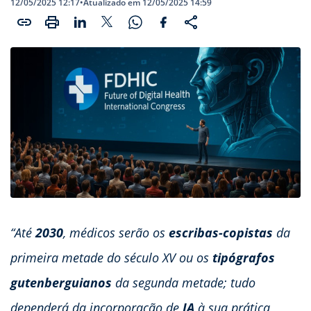
12/05/2025 12:17
•
Atualizado em 12/05/2025 14:59
“Até
2030
, médicos serão os
escribas-copistas
da
primeira metade do século XV ou os
tipógrafos
gutenberguianos
da segunda metade; tudo
dependerá da incorporação de
IA
à sua prática