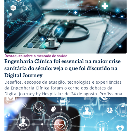
Destaques sobre o mercado de saúde
Engenharia Clínica foi essencial na maior crise
sanitária do século: veja o que foi discutido na
Digital Journey
Desafios, escopos da atuação, tecnologias e experiências
da Engenharia Clínica foram o cerne dos debates da
Digital Journey by Hospitalar de 24 de agosto. Profissionais
de peso se reuniram para falar da área que ganhou
protagonismo na pandemia de covid-19. A Digital Journey
entrou na segunda semana. Ainda dá tempo de participar
dos grandes encontros […]