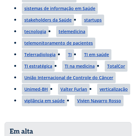
sistemas de informação em Saúde
stakeholders da Saúde
startups
tecnologia
telemedicina
telemonitoramento de pacientes
Telerradiologia
TI
TI em saúde
TI estratégica
TI na medicina
TotalCor
União Internacional de Controle do Câncer
Unimed-BH
Valter Furlan
verticalização
vigilância em saúde
Vivien Navarro Rosso
Em alta