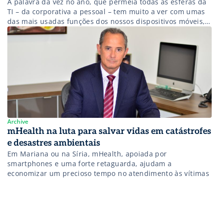
A palavra da vez no ano, que permeia todas as esferas da
TI – da corporativa a pessoal – tem muito a ver com umas
das mais usadas funções dos nossos dispositivos móveis,
trocar mensagens. O termo chatbot designa hoje uma
nova onda de assistentes pessoais inteligentes acionados
por comando de voz e texto, capazes […]
Archive
mHealth na luta para salvar vidas em catástrofes
e desastres ambientais
Em Mariana ou na Síria, mHealth, apoiada por
smartphones e uma forte retaguarda, ajudam a
economizar um precioso tempo no atendimento às vítimas