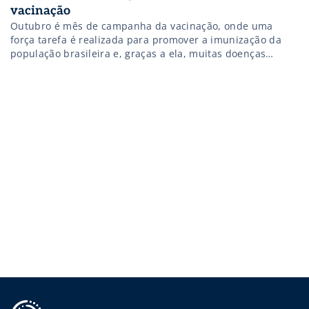
vacinação
Outubro é mês de campanha da vacinação, onde uma
força tarefa é realizada para promover a imunização da
população brasileira e, graças a ela, muitas doenças
podem ser controladas ou mesmo erradicadas. Mas para
que a campanha atinja seus objetivos, outra força tarefa é
necessária nos seus bastidores para que os medicamentos
se mantenham preservados […]