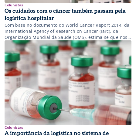
Colunistas
Os cuidados com o câncer também passam pela
logística hospitalar
Com base no documento do World Cancer Report 2014, da
International Agency of Research on Cancer (Iarc), da
Organização Mundial da Saúde (OMS), estima-se que nos
países em desenvolvimento, como o Brasil, as próximas
décadas revelem um impacto gigantesco do câncer sobre a
população, correspondendo a 80% dos mais de 20 milhões
de novos casos […]
Colunistas
A importância da logística no sistema de