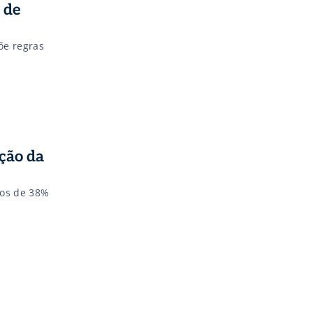
 de
õe regras
ção da
sos de 38%