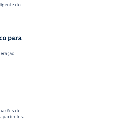
ligente do
ico para
peração
tuações de
s pacientes.