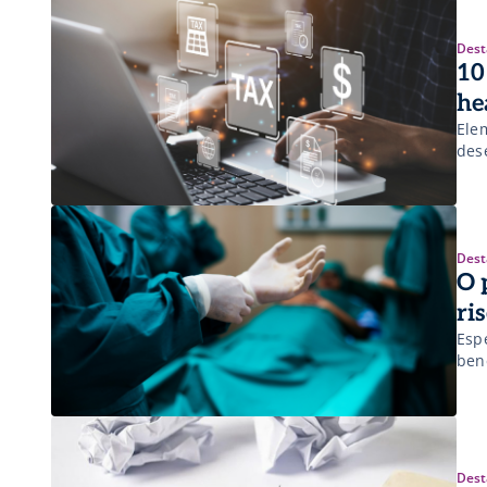
Dest
10
he
Ele
des
Dest
O 
ri
Esp
ben
Dest