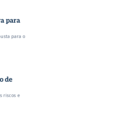
va para
busta para o
o de
s riscos e