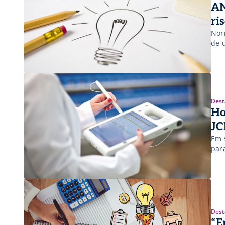
AN
ri
Nor
de 
Dest
Ho
JC
Em 
par
Dest
“E