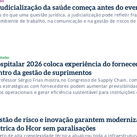
ão
judicialização da saúde começa antes do eve
 do que uma questão jurídica, a judicialização pode refletir fr
ambiente de trabalho, na comunicação e na gestão de riscos de 
italar
spitalar 2026 coloca experiência do fornece
ntro da gestão de suprimentos
rofessor Sérgio Frias mostra,no Congresso de Supply Chain, co
s estratégicas com fornecedores podem aumentar previsibilidad
os operacionais e gerar eficiência sustentável para instituições
reva-se!
stão de risco e inovação garantem moderni
étrica do Hcor sem paralisações
eto de alta complexidade técnica atualizou toda a infraestrutur