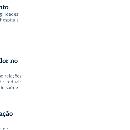
nto
agilidades
hospitais.
dor no
mo relações
e, reduzir
 de saúde.
zação
a de