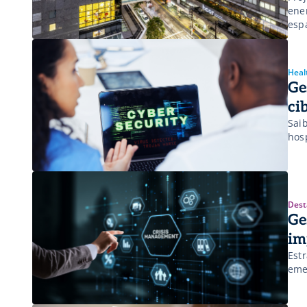
ene
espa
Heal
Ge
ci
Sai
hos
Dest
Ge
im
Est
eme