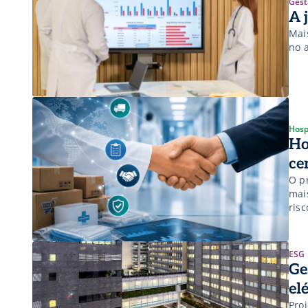
Gest
A 
Mais
no 
Hosp
Ho
ce
O p
mai
risc
Incs
ESG
Ge
el
Proj