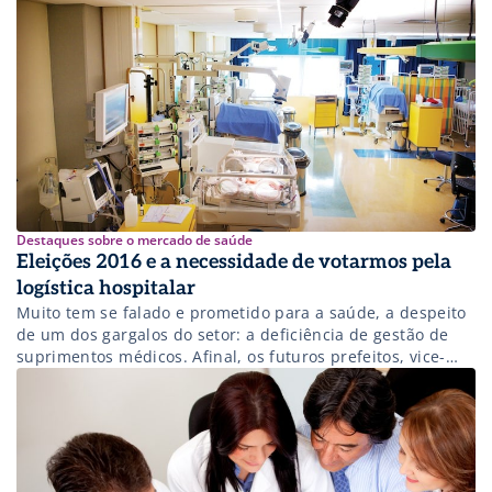
Destaques sobre o mercado de saúde
Eleições 2016 e a necessidade de votarmos pela
logística hospitalar
Muito tem se falado e prometido para a saúde, a despeito
de um dos gargalos do setor: a deficiência de gestão de
suprimentos médicos. Afinal, os futuros prefeitos, vice-
prefeitos e vereadores sabem ao que devem se atentar
nesse quesito? E a população, sabe o que esse serviço
oferece e como podem cobrar seus novos gestores […]