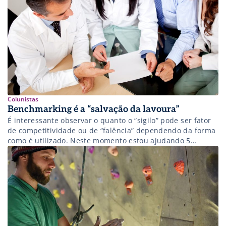
Colunistas
Benchmarking é a “salvação da lavoura”
É interessante observar o quanto o “sigilo” pode ser fator
de competitividade ou de “falência” dependendo da forma
como é utilizado. Neste momento estou ajudando 5
hospitais a redefinir alguns parâmetros de faturamento
SUS, utilizando a técnica mais simples do mundo: o
benchmark (ou comparação objetiva de produtos, se assim
preferir). A técnica é bem simples: […]