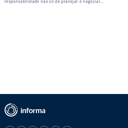
responsabilidade não só de planejar e negociar
provimentos de recursos para a assistência à saúde. De
uma maneira geral, ele também precisa ter uma visão
ampliada de saúde, ser capaz de priorizar problemas e
necessidades da comunidade […]