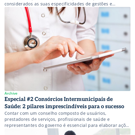
considerados as suas especificidades de gestões e
operações, ambos buscam os mesmos objetivos e podem
se beneficiar com as suas soluções. Com isso, quero dizer
que tanto o setor público quanto o privado, considerando
a necessidade de uma […]
Archive
Especial #2 Consórcios Intermunicipais de
Saúde: 2 pilares imprescindíveis para o sucesso
Contar com um conselho composto de usuários,
prestadores de serviços, profissionais de saúde e
representantes do governo é essencial para elaborar ações
que resolvam os problemas da região