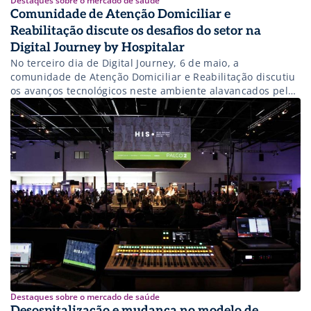
Destaques sobre o mercado de saúde
Comunidade de Atenção Domiciliar e
Reabilitação discute os desafios do setor na
Digital Journey by Hospitalar
No terceiro dia de Digital Journey, 6 de maio, a
comunidade de Atenção Domiciliar e Reabilitação discutiu
os avanços tecnológicos neste ambiente alavancados pela
pandemia do coronavírus e como foi a aceitação destes
avanços pelas entidades operadoras de saúde.
Destaques sobre o mercado de saúde
Desospitalização e mudança no modelo de