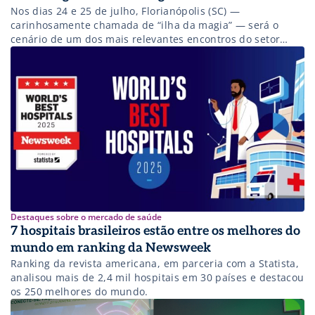
Nos dias 24 e 25 de julho, Florianópolis (SC) —
carinhosamente chamada de “ilha da magia” — será o
cenário de um dos mais relevantes encontros do setor
hospitalar brasileiro. A 15ª Convenção Brasileira de
Hospitais (15ª CBH) promete reunir cerca de 2 mil
profissionais no Centro de Convenções de Florianópolis
(CentroSul), oferecendo uma programação […]
Destaques sobre o mercado de saúde
7 hospitais brasileiros estão entre os melhores do
mundo em ranking da Newsweek
Ranking da revista americana, em parceria com a Statista,
analisou mais de 2,4 mil hospitais em 30 países e destacou
os 250 melhores do mundo.