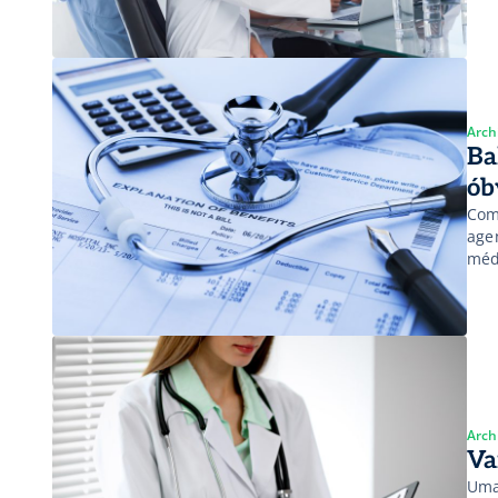
Arch
Ba
ób
Com
age
méd
Arch
Va
Uma