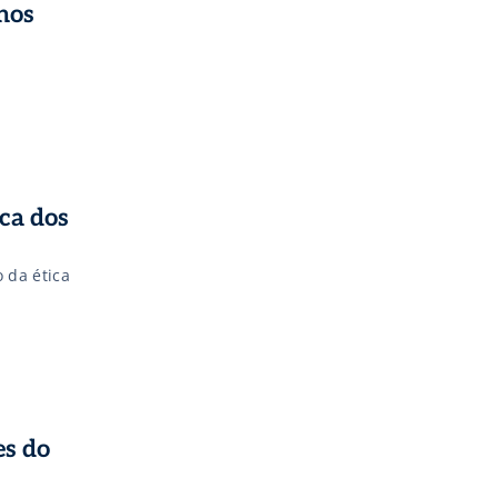
 nos
ca dos
 da ética
es do