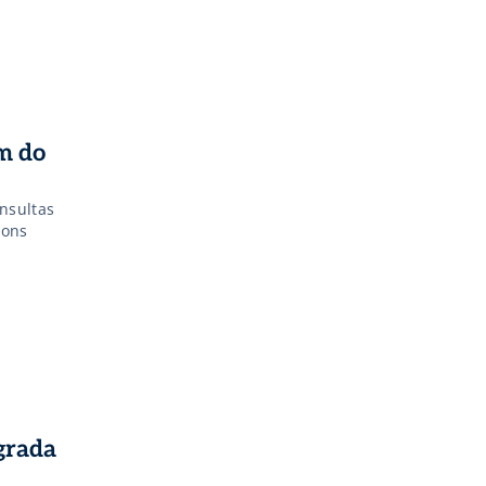
ém do
nsultas
bons
grada