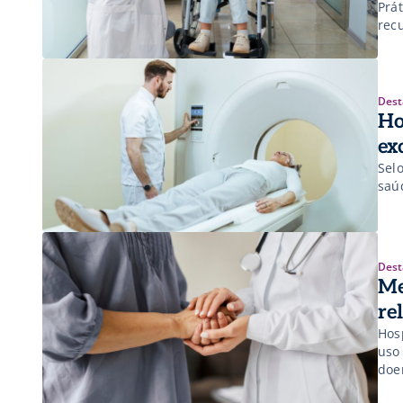
Prá
rec
Dest
Ho
ex
Sel
saú
Dest
Me
re
Hos
uso
doe