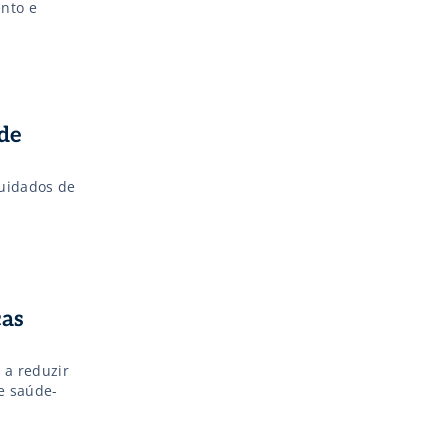
ento e
 de
cuidados de
ças
 a reduzir
e saúde-