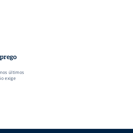
mprego
 nos últimos
ão exige