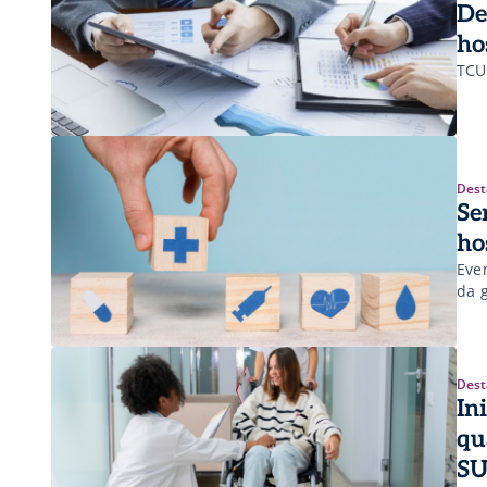
De
ho
TCU
Dest
Se
ho
Even
da 
Dest
In
qu
SU