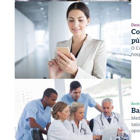
Dest
Co
pú
O C
hosp
Arch
Ba
Med
saú
opo