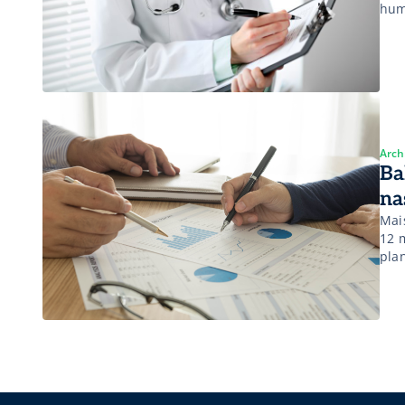
hum
Arch
Ba
na
Mai
12 
pla