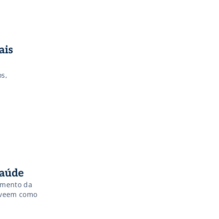
ais
os,
Saúde
amento da
a veem como