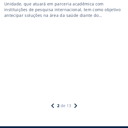
Unidade, que atuará em parceria acadêmica com
instituições de pesquisa internacional, tem como objetivo
antecipar soluções na área da saúde diante do
envelhecimento, que deve alcançar 30% da população
brasileira até 2040
2
de
13