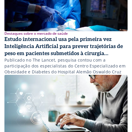
Destaques sobre o mercado de saúde
Estudo internacional usa pela primeira vez
Inteligência Artificial para prever trajetórias de
peso em pacientes submetidos à cirurgia
Publicado no The Lancet, pesquisa contou com a
bariátrica
participação dos especialistas do Centro Especializado em
Obesidade e Diabetes do Hospital Alemão Oswaldo Cruz