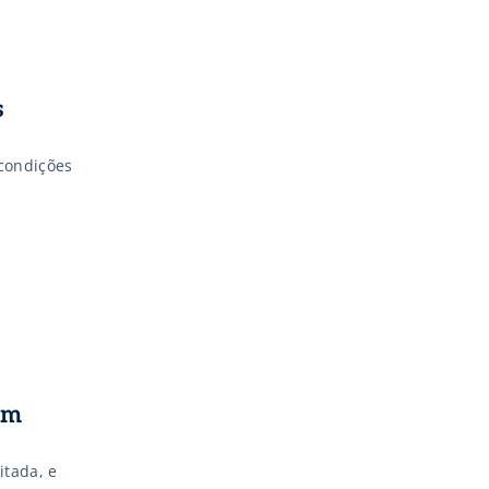
s
 condições
em
itada, e