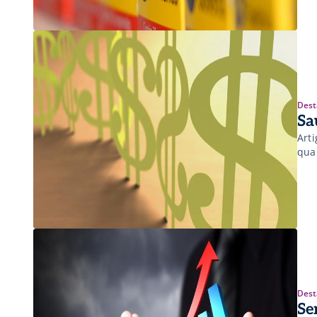
Dest
Sa
Art
qua
Dest
Se