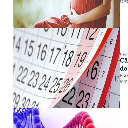
fal
Dest
Câ
do
Praz
Min