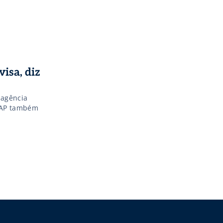
isa, diz
 agência
SAP também