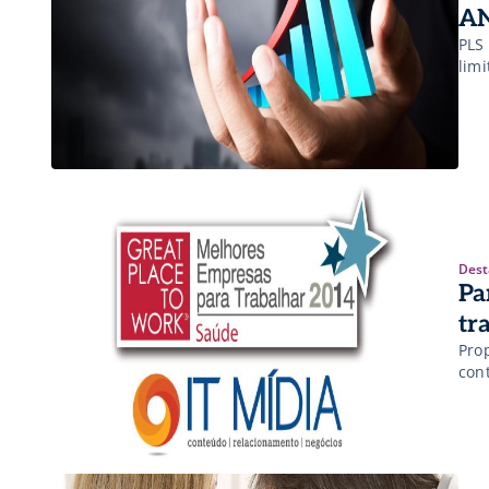
A
PLS
lim
Dest
Pa
tr
Pro
con