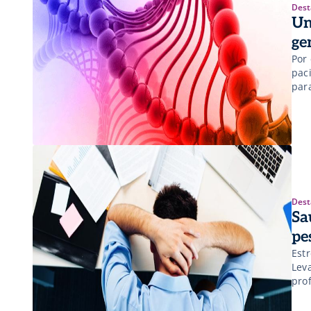
Dest
Un
ge
Por
paci
par
Dest
Sa
pe
Est
Lev
prof