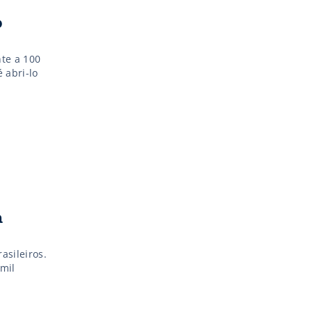
o
te a 100
 abri-lo
a
asileiros.
mil