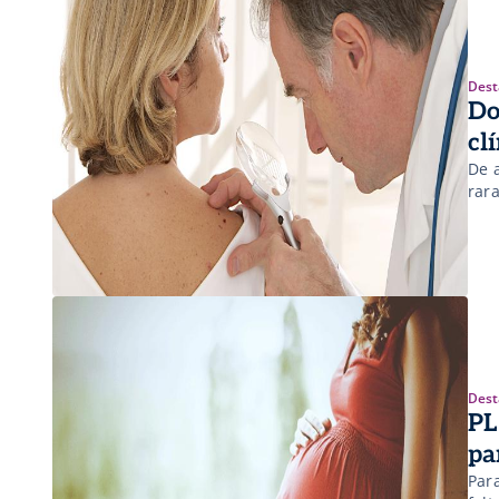
Dest
Do
cl
De 
rar
Dest
PL
pa
Para