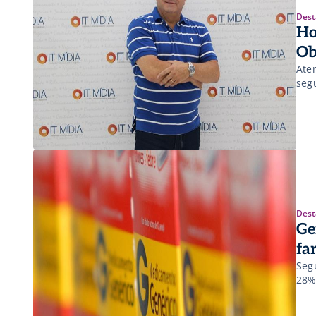
Dest
Ho
Ob
Ate
seg
Dest
Ge
fa
Seg
28%