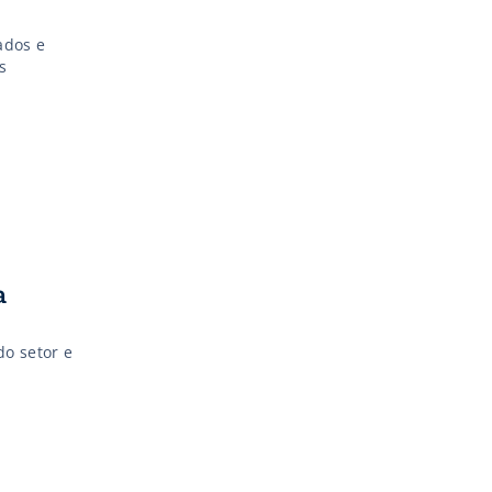
ados e
s
a
do setor e