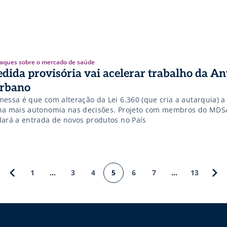
aques sobre o mercado de saúde
dida provisória vai acelerar trabalho da Anv
rbano
messa é que com alteração da Lei 6.360 (que cria a autarquia) a
ha mais autonomia nas decisões. Projeto com membros do MD
dará a entrada de novos produtos no País
1
…
3
4
5
6
7
…
13