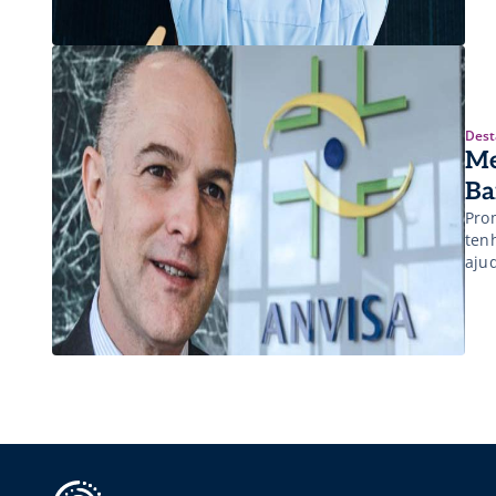
Dest
Me
Ba
Pro
ten
aju