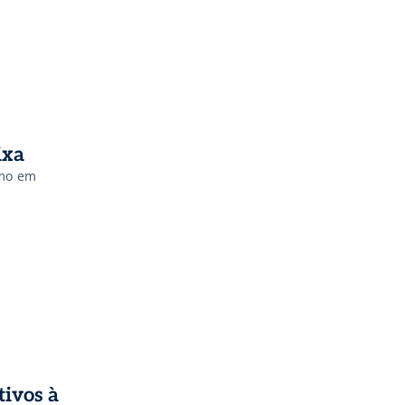
ixa
omo em
tivos à