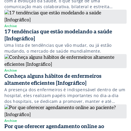
com a evolução da saúde, o que surge de uma
comunicação mais colaborativa, bilateral e estreita
também.
Archive
17 tendências que estão modelando a saúde
[Infográfico]
Uma lista de tendências que vão mudar, ou já estão
mudando, o mercado de saúde mundialmente.
Archive
Conheça alguns hábitos de enfermeiros
altamente eficientes [Infográfico]
A presença dos enfermeiros é indispensável dentro de um
hospital, eles realizam papéis importantes no dia-a-dia
dos hospitais, se dedicam a promover, manter e até
restabelecer a saúde dos pacientes em parceria com
outros profissionais seja de clínica, hospitais ou até
atendimento domiciliar
Archive
Por que oferecer agendamento online ao