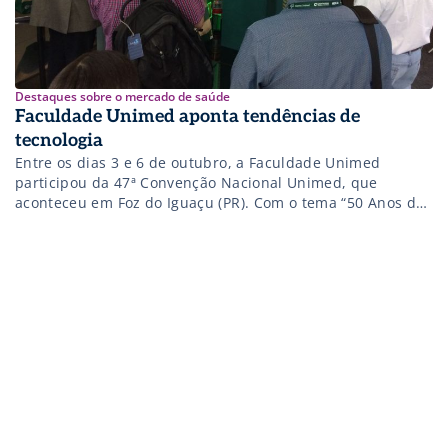
Destaques sobre o mercado de saúde
Faculdade Unimed aponta tendências de
tecnologia
Entre os dias 3 e 6 de outubro, a Faculdade Unimed
participou da 47ª Convenção Nacional Unimed, que
aconteceu em Foz do Iguaçu (PR). Com o tema “50 Anos de
Desafios: Passado, Presente e Futuro”, a convenção
comemorou os 50 anos do Sistema Unimed, cuja primeira
cooperativa foi fundada em 1967, na cidade de Santos […]