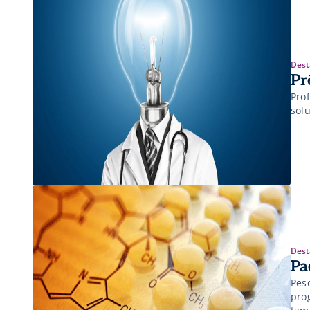
Dest
Pr
Pro
sol
Dest
Pa
Pes
pro