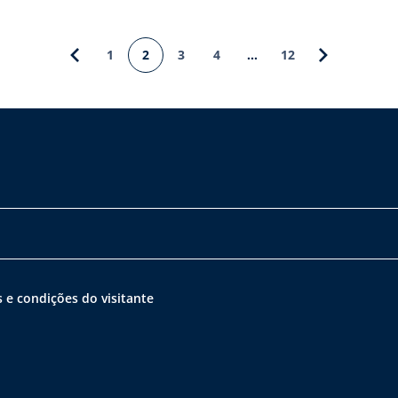
1
2
3
4
…
12
 e condições do visitante