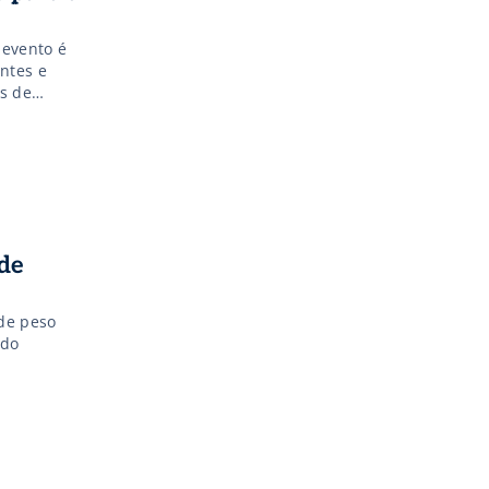
 evento é
ntes e
os de
,
de
 de peso
ado