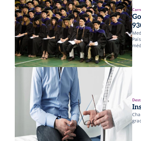
Carr
Go
93
Med
Paí
méd
Dest
In
Cha
gra