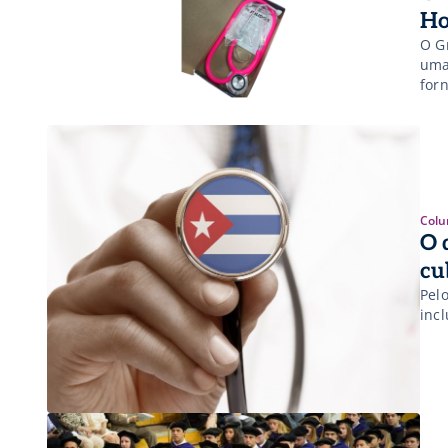
Ho
O G
uma
for
rela
par
Colu
O 
cu
Pelo
inc