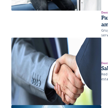
Dest
Pa
am
Gru
ser
Dest
Sa
Red
est