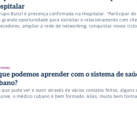
spitalar
rupo Bunzl é presença confirmada na Hospitalar. “Participar do
 grande oportunidade para estreitar o relacionamento com clie
necedores, ampliar a rede de networking, conquistar novos cicl
ções, se conectar com as novidades do mercado e apresentar a marca
a assim, abrir portas para novos negócios”.
nistas
que podemos aprender com o sistema de saú
bano?
 que pude ver e ouvir através de vários contatos feitos, alguns
lusive, o médico cubano é bem formado. Aliás, muito bem form