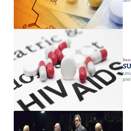
tam
Dest
SU
Uma
pod