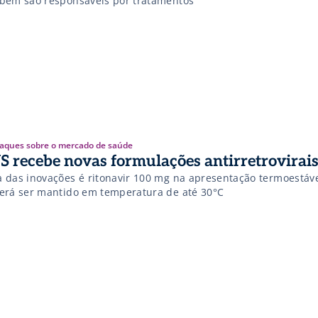
bém são responsáveis por tratamentos
aques sobre o mercado de saúde
S recebe novas formulações antirretrovirai
 das inovações é ritonavir 100 mg na apresentação termoestáve
erá ser mantido em temperatura de até 30°C