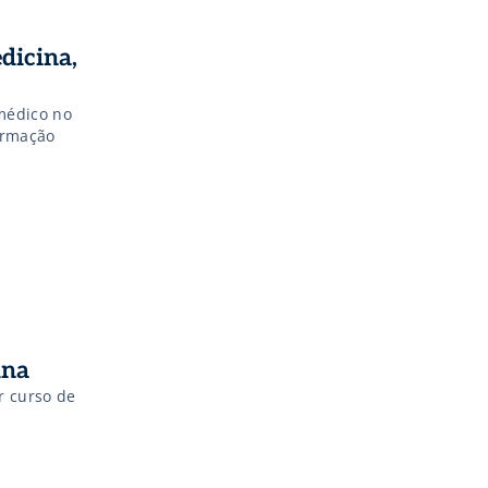
dicina,
médico no
ormação
ina
r curso de