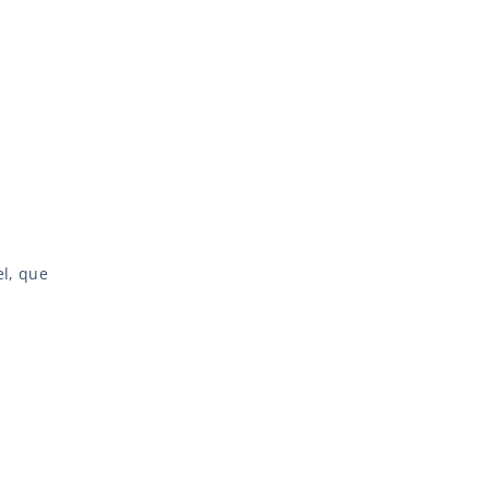
s
l, que