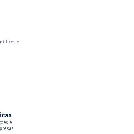
tíficos e
icas
ções e
mpresas