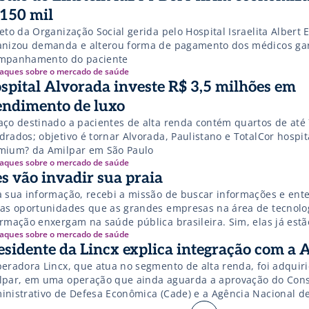
150 mil
eto da Organização Social gerida pelo Hospital Israelita Albert 
anizou demanda e alterou forma de pagamento dos médicos ga
mpanhamento do paciente
aques sobre o mercado de saúde
spital Alvorada investe R$ 3,5 milhões em
endimento de luxo
aço destinado a pacientes de alta renda contém quartos de até
rados; objetivo é tornar Alvorada, Paulistano e TotalCor hospit
mium? da Amilpar em São Paulo
aques sobre o mercado de saúde
es vão invadir sua praia
a sua informação, recebi a missão de buscar informações e ent
 as oportunidades que as grandes empresas na área de tecnolo
ormação enxergam na saúde pública brasileira. Sim, elas já estã
aques sobre o mercado de saúde
cobrindo esta área e vindo com tudo: invadindo a praia com gua
esidente da Lincx explica integração com a 
eira, e olhando para um mar azul cheio […]
peradora Lincx, que atua no segmento de alta renda, foi adquir
lpar, em uma operação que ainda aguarda a aprovação do Con
inistrativo de Defesa Econômica (Cade) e a Agência Nacional d
lementar (ANS). De acordo com o fundador e presidente da Lincx