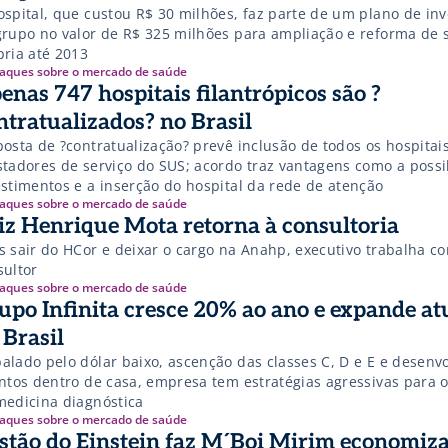
ue custou R$ 30 milhões, faz parte de um plano de investimentos
grupo no valor de R$ 325 milhões para ampliação e reforma de 
pria até 2013
aques sobre o mercado de saúde
enas 747 hospitais filantrópicos são ?
ntratualizados? no Brasil
sta de ?contratualização? prevê inclusão de todos os hospitais
stadores de serviço do SUS; acordo traz vantagens como a possi
estimentos e a inserção do hospital da rede de atenção
aques sobre o mercado de saúde
iz Henrique Mota retorna à consultoria
s sair do HCor e deixar o cargo na Anahp, executivo trabalha c
sultor
aques sobre o mercado de saúde
upo Infinita cresce 20% ao ano e expande a
 Brasil
alado pelo dólar baixo, ascenção das classes C, D e E e desenv
entos dentro de casa, empresa tem estratégias agressivas para
medicina diagnóstica
aques sobre o mercado de saúde
stão do Einstein faz M´Boi Mirim economiz