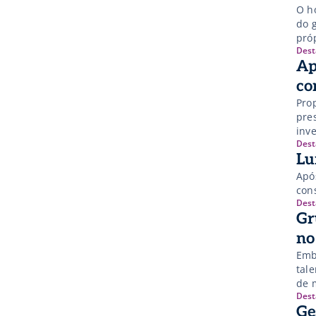
O hospital, q
do 
pró
Dest
Ap
co
Propo
pre
inv
Dest
Lu
Apó
con
Dest
Gr
no
Emb
tal
de 
Dest
Ge