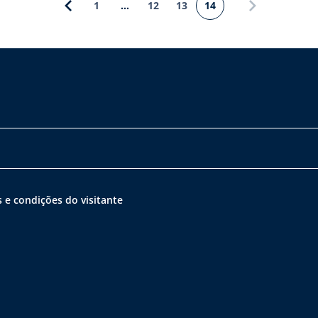
1
…
12
13
14
rêa da Fonseca, não ocorrerão mudanças que afetarão […]
 e condições do visitante