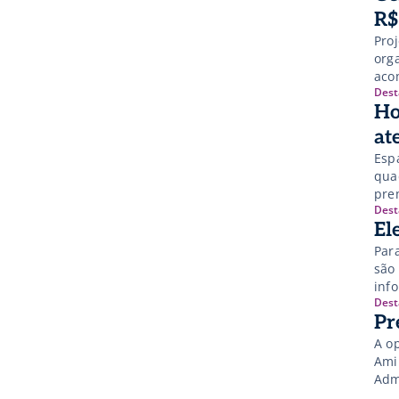
R$
Proj
org
aco
Dest
Ho
at
Esp
quad
pre
Dest
El
Par
são
inf
Dest
des
Pr
cad
A o
Ami
Adm
Sup