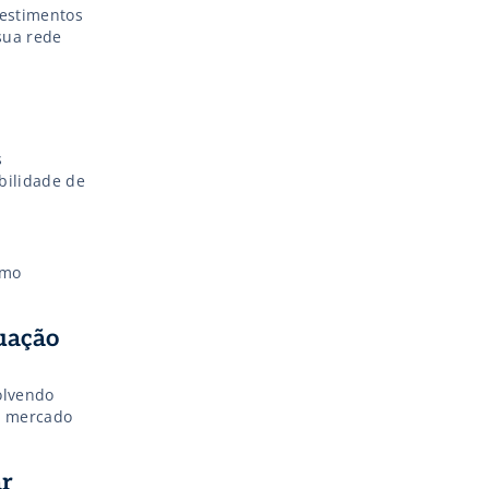
sua rede
bilidade de
omo
tuação
olvendo
 o mercado
ar