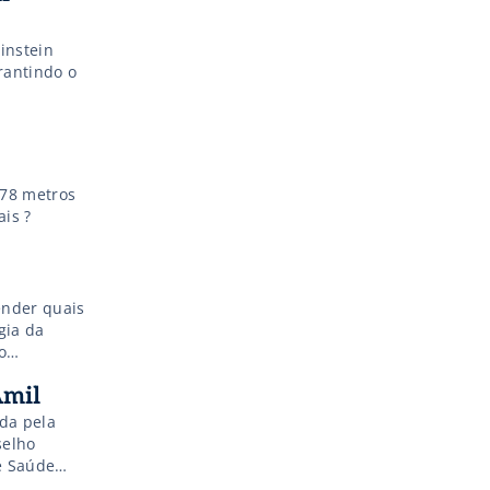
Einstein
rantindo o
 78 metros
ais ?
ender quais
gia da
o
rda-sol e
Amil
ida pela
selho
e Saúde
, Silvio