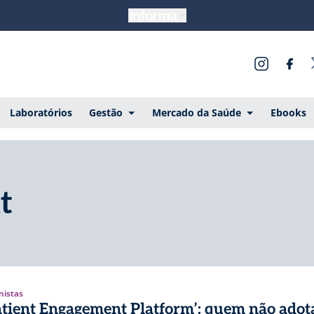
Laboratórios
Gestão
Mercado da Saúde
Ebooks
t
nistas
atient Engagement Platform’: quem não adot