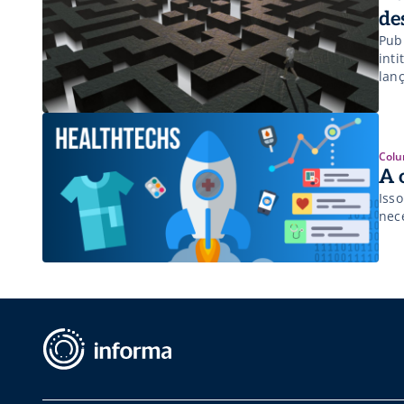
de
Pub
int
lan
Colu
A 
Iss
nec