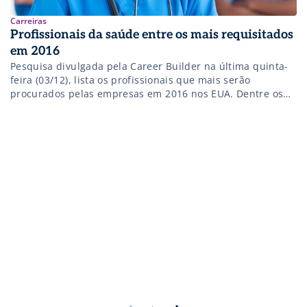
Carreiras
Profissionais da saúde entre os mais requisitados
em 2016
Pesquisa divulgada pela Career Builder na última quinta-
feira (03/12), lista os profissionais que mais serão
procurados pelas empresas em 2016 nos EUA. Dentre os
32 profissionais apresentados na lista, 9 são da área da
Saúde, sendo que os profissionais de enfermagem ocupam
a primeira posição dentre todos as carreiras do ranking,
com 296,631 oportunidades de emprego por mês e 97.549
[…]