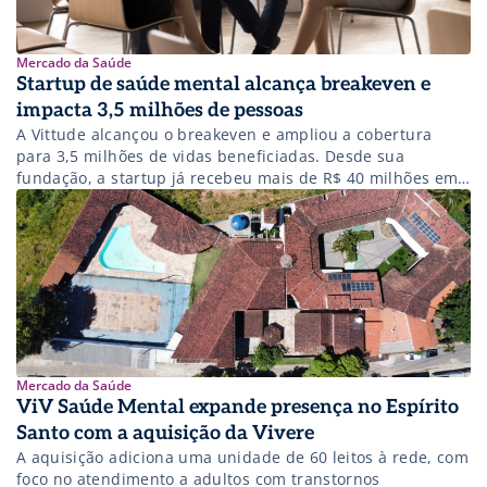
Mercado da Saúde
Startup de saúde mental alcança breakeven e
impacta 3,5 milhões de pessoas
A Vittude alcançou o breakeven e ampliou a cobertura
para 3,5 milhões de vidas beneficiadas. Desde sua
fundação, a startup já recebeu mais de R$ 40 milhões em
investimentos de fundos como Crescera Capital, Redpoint
eVentures, Scale Up Ventures e Superjobs.vc. Esses
avanços refletem o amadurecimento do mercado em
relação à saúde mental no Brasil […]
Mercado da Saúde
ViV Saúde Mental expande presença no Espírito
Santo com a aquisição da Vivere
A aquisição adiciona uma unidade de 60 leitos à rede, com
foco no atendimento a adultos com transtornos