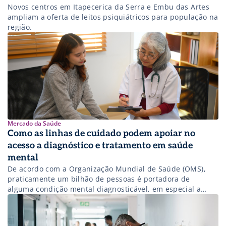
Novos centros em Itapecerica da Serra e Embu das Artes
ampliam a oferta de leitos psiquiátricos para população na
região.
Mercado da Saúde
Como as linhas de cuidado podem apoiar no
acesso a diagnóstico e tratamento em saúde
mental
De acordo com a Organização Mundial de Saúde (OMS),
praticamente um bilhão de pessoas é portadora de
alguma condição mental diagnosticável, em especial a
ansiedade e a depressão1. Apesar de não haver dados de
como elas impactam na mortalidade global, pessoas com
condições não-transmissíveis são três vezes mais