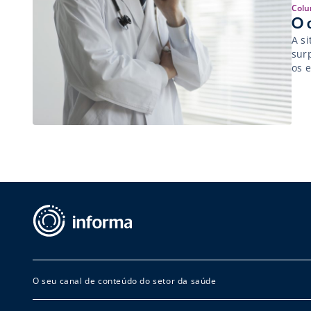
Colu
O 
A si
sur
os 
O seu canal de conteúdo do setor da saúde