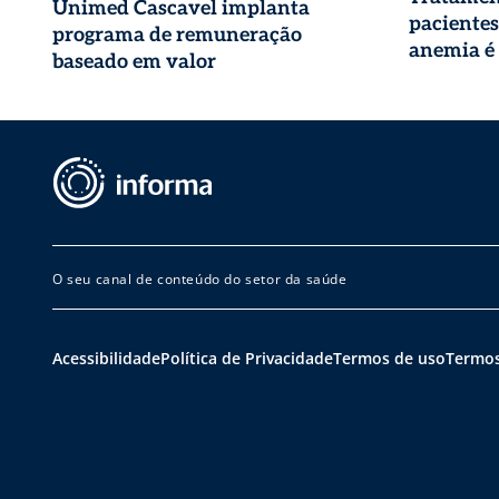
Unimed Cascavel implanta
pacientes
programa de remuneração
anemia é 
baseado em valor
cobertura
de saúde
O seu canal de conteúdo do setor da saúde
Acessibilidade
Política de Privacidade
Termos de uso
Termos