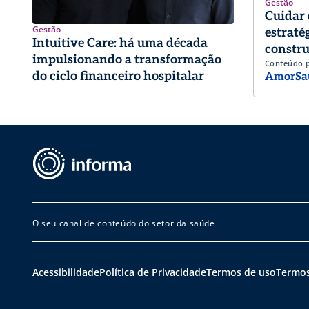
Gestão
Cuidar 
Gestão
estraté
Intuitive Care: há uma década
constru
impulsionando a transformação
Conteúdo 
trabalh
do ciclo financeiro hospitalar
AmorSa
O seu canal de conteúdo do setor da saúde
Acessibilidade
Política de Privacidade
Termos de uso
Termos