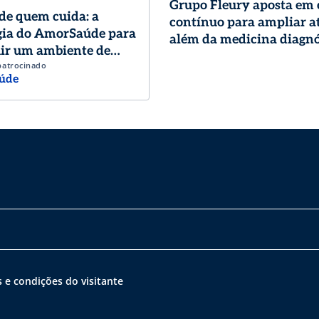
Grupo Fleury aposta em
de quem cuida: a
contínuo para ampliar a
gia do AmorSaúde para
além da medicina diagnó
ir um ambiente de
patrocinado
o de excelência
úde
 e condições do visitante