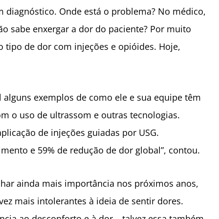
m diagnóstico. Onde está o problema? No médico,
ão sabe enxergar a dor do paciente? Por muito
o tipo de dor com injeções e opióides. Hoje,
el alguns exemplos de como ele e sua equipe têm
om o uso de ultrassom e outras tecnologias.
plicação de injeções guiadas por USG.
mento e 59% de redução de dor global”, contou.
nhar ainda mais importância nos próximos anos,
z mais intolerantes à ideia de sentir dores.
cia ao desconforto e à dor – talvez essa também