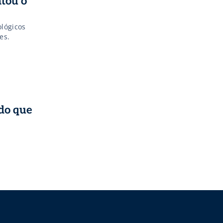
tou o
ológicos
es.
do que