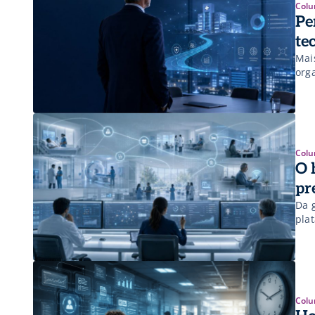
Colu
Pe
te
Mai
orga
Colu
O 
pr
Da g
pla
Colu