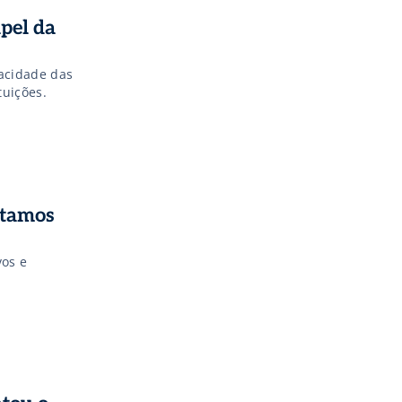
apel da
pacidade das
tuições.
stamos
vos e