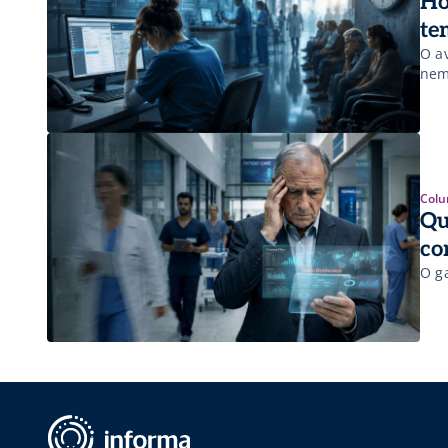
Ho
te
O a
nem
Colu
Qu
co
O ga