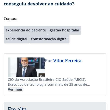
conseguiu devolver ao cuidado?
Temas:
experiência do paciente
gestão hospitalar
saúde digital
transformação digital
Por
Vitor Ferreira
CIO da Associação Brasileira CIO Saúde (ABCIS).
Executivo de tecnologia com mais de 25 anos de
experiência na saúde. Atuante na interseção entre
Ver mais
transformação digital, inovação e eficiência operacional,
combinando gestão estratégica, governança e
desenvolvimento de equipes para impulsionar a
Em alta
qualidade do cuidado e a evolução do setor.