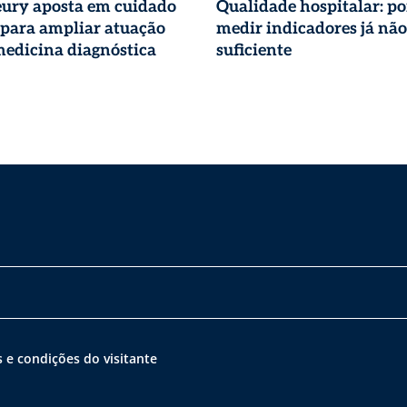
eury aposta em cuidado
Qualidade hospitalar: po
 para ampliar atuação
medir indicadores já não
edicina diagnóstica
suficiente
 e condições do visitante