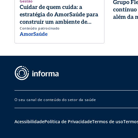
Gestão
Grupo Fl
Cuidar de quem cuida: a
contínuo
estratégia do AmorSaúde para
além da m
construir um ambiente de
Conteúdo patrocinado
trabalho de excelência
AmorSaúde
O seu canal de conteúdo do setor da saúde
Acessibilidade
Política de Privacidade
Termos de uso
Termos