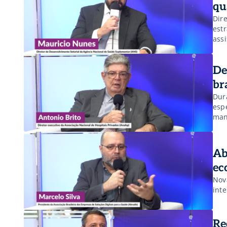
qu
Dir
est
assi
De
br
Dur
esp
mant
det
Ab
ec
Nov
int
Re