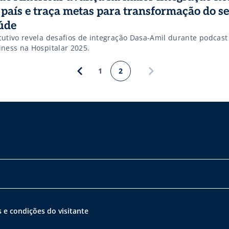
 país e traça metas para transformação do se
úde
cutivo revela desafios de integração Dasa-Amil durante podcas
iness na Hospitalar 2025.
1
2
 e condições do visitante