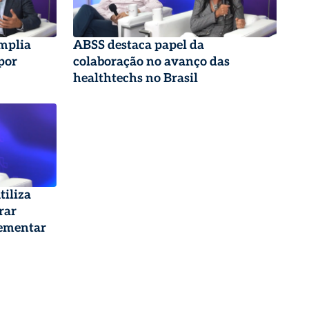
amplia
ABSS destaca papel da
por
colaboração no avanço das
healthtechs no Brasil
tiliza
rar
lementar