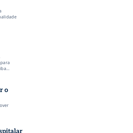
a
ualidade
,
 para
iba
r o
mover
pitalar