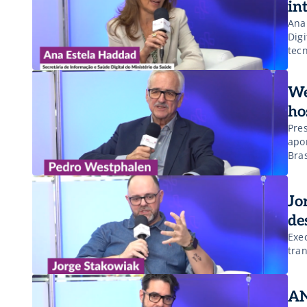
in
Ana
Dig
tecn
We
ho
Pre
apo
Bras
Jo
de
Exec
tra
AN