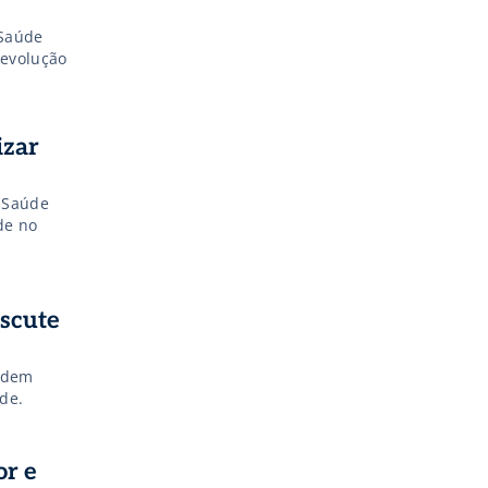
 Saúde
 evolução
izar
e Saúde
de no
iscute
podem
de.
r e