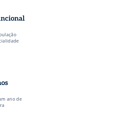
uncional
pulação
cialidade
mos
 um ano de
ra