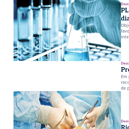
Dest
PL
di
Obj
fav
int
Dest
Pr
Em 
rec
de 
Dest
Ri