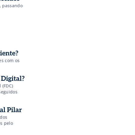
s, passando
liente?
es com os
Digital?
 (FDC)
seguidos
l Pilar
 dos
os pelo