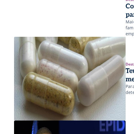
Co
pa
Mai
fam
emp
Dest
Te
me
Para
det