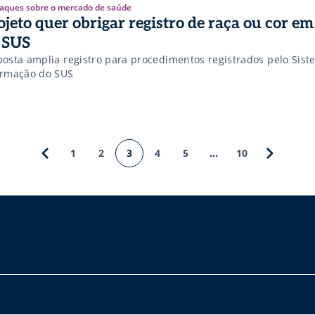
aques sobre o mercado de saúde
ojeto quer obrigar registro de raça ou cor em
 SUS
posta amplia registro para procedimentos registrados pelo Sis
ormação do SUS
1
2
3
4
5
…
10