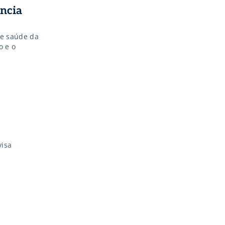
ência
de saúde da
o e o
visa