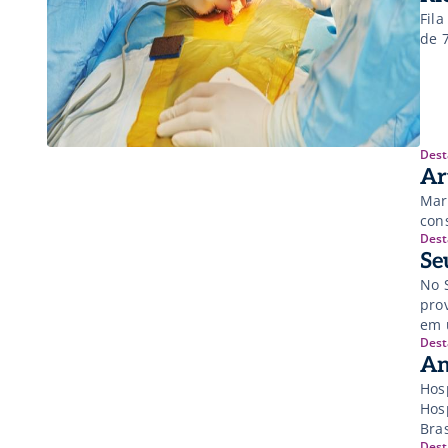
Fil
de 
Dest
Ar
Mar
con
Dest
Se
No 
pro
em 
Dest
An
Hosp
Hos
Bras
Dest