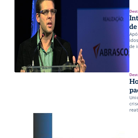
Dest
In
de
Apó
ido
de 
Dest
Ho
pa
Uni
cri
rea