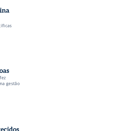
cina
íficas
soas
fez
ma gestão
tecidos