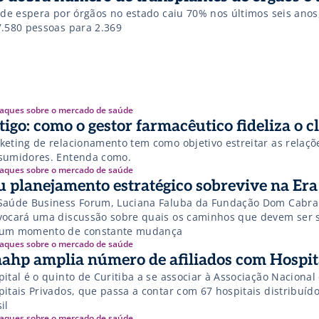
a de espera por órgãos no estado caiu 70% nos últimos seis ano
7.580 pessoas para 2.369
aques sobre o mercado de saúde
tigo: como o gestor farmacêutico fideliza o c
keting de relacionamento tem como objetivo estreitar as relaçõ
sumidores. Entenda como.
aques sobre o mercado de saúde
u planejamento estratégico sobrevive na Era 
Saúde Business Forum, Luciana Faluba da Fundação Dom Cabral
vocará uma discussão sobre quais os caminhos que devem ser 
um momento de constante mudança
aques sobre o mercado de saúde
ahp amplia número de afiliados com Hospita
ital é o quinto de Curitiba a se associar à Associação Nacional
pitais Privados, que passa a contar com 67 hospitais distribuíd
il
aques sobre o mercado de saúde