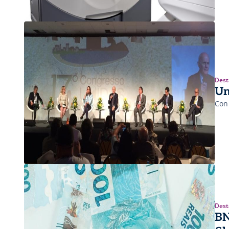
Dest
Un
Con
Dest
BN