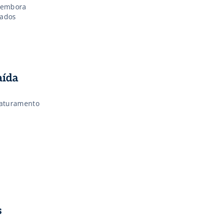
, embora
gados
aída
faturamento
s