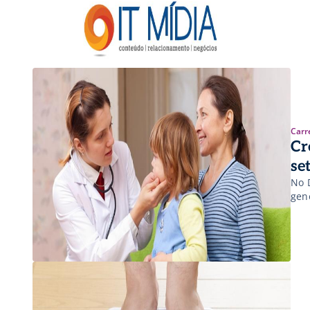
Carr
Cr
se
No 
gene