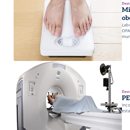
Dest
Mi
ob
Lab
OPA
mun
Dest
PE
Inc
est