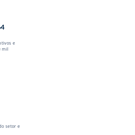
64
ntivos e
 mil
do setor e