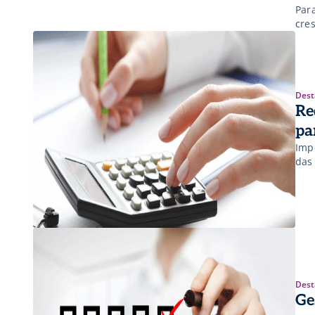
Par
cre
Dest
Re
pa
Imp
das
Dest
Ge