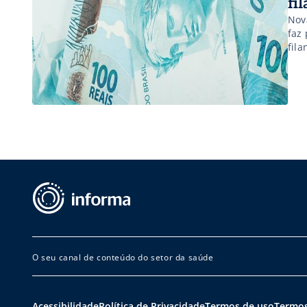
fi
Nov
faz 
fila
O seu canal de conteúdo do setor da saúde
Acessibilidade
Política de Privacidade
Termos de uso
Termos