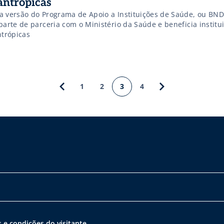
lantrópicas
a versão do Programa de Apoio a Instituições de Saúde, ou BN
parte de parceria com o Ministério da Saúde e beneficia institu
ntrópicas
1
2
3
4
 e condições do visitante