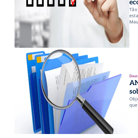
ec
Tã
esta
Mau
Dest
AN
so
Obje
que