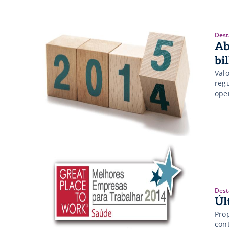
Dest
Ab
bi
Valo
reg
ope
Dest
Úl
Pro
con