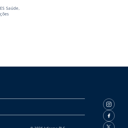
DES Saúde,
ições