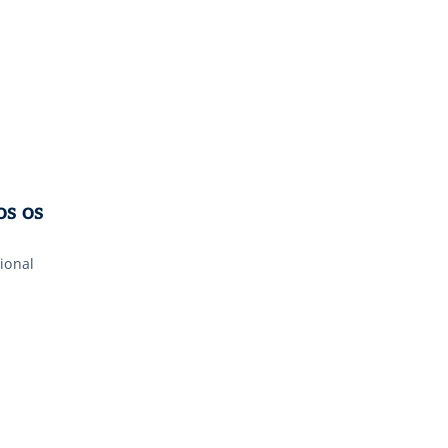
os os
ional