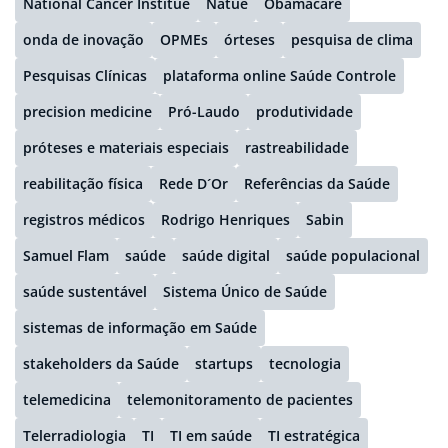
National Cancer Institue
Natue
Obamacare
onda de inovação
OPMEs
órteses
pesquisa de clima
Pesquisas Clínicas
plataforma online Saúde Controle
precision medicine
Pró-Laudo
produtividade
próteses e materiais especiais
rastreabilidade
reabilitação física
Rede D´Or
Referências da Saúde
registros médicos
Rodrigo Henriques
Sabin
Samuel Flam
saúde
saúde digital
saúde populacional
saúde sustentável
Sistema Único de Saúde
sistemas de informação em Saúde
stakeholders da Saúde
startups
tecnologia
telemedicina
telemonitoramento de pacientes
Telerradiologia
TI
TI em saúde
TI estratégica