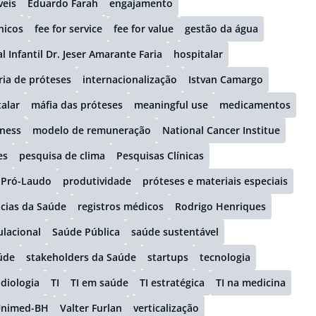
veis
Eduardo Farah
engajamento
nicos
fee for service
fee for value
gestão da água
l Infantil Dr. Jeser Amarante Faria
hospitalar
ria de próteses
internacionalização
Istvan Camargo
talar
máfia das próteses
meaningful use
medicamentos
ness
modelo de remuneração
National Cancer Institue
es
pesquisa de clima
Pesquisas Clínicas
Pró-Laudo
produtividade
próteses e materiais especiais
cias da Saúde
registros médicos
Rodrigo Henriques
lacional
Saúde Pública
saúde sustentável
úde
stakeholders da Saúde
startups
tecnologia
adiologia
TI
TI em saúde
TI estratégica
TI na medicina
nimed-BH
Valter Furlan
verticalização