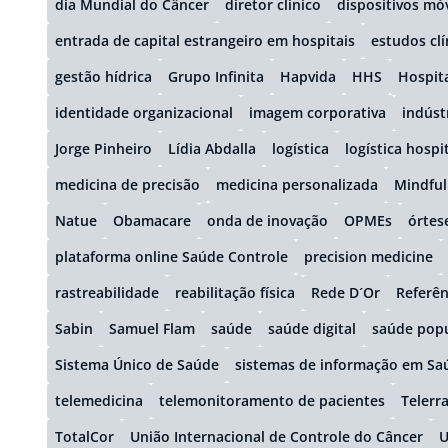
dia Mundial do Câncer
diretor clínico
dispositivos mó
entrada de capital estrangeiro em hospitais
estudos clí
gestão hídrica
Grupo Infinita
Hapvida
HHS
Hospita
identidade organizacional
imagem corporativa
indúst
Jorge Pinheiro
Lídia Abdalla
logística
logística hospi
medicina de precisão
medicina personalizada
Mindful
Natue
Obamacare
onda de inovação
OPMEs
órtes
plataforma online Saúde Controle
precision medicine
rastreabilidade
reabilitação física
Rede D´Or
Referên
Sabin
Samuel Flam
saúde
saúde digital
saúde popu
Sistema Único de Saúde
sistemas de informação em Sa
telemedicina
telemonitoramento de pacientes
Telerr
TotalCor
União Internacional de Controle do Câncer
U