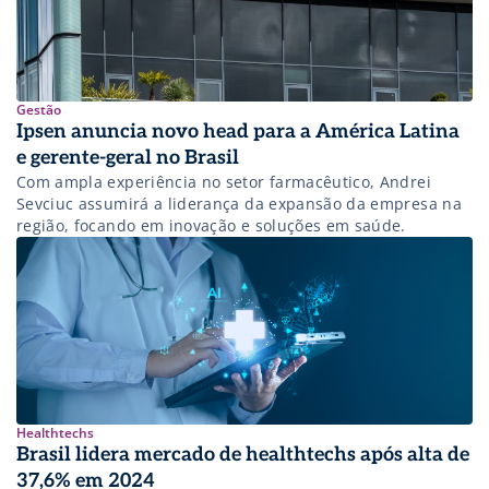
Gestão
Ipsen anuncia novo head para a América Latina
e gerente-geral no Brasil
Com ampla experiência no setor farmacêutico, Andrei
Sevciuc assumirá a liderança da expansão da empresa na
região, focando em inovação e soluções em saúde.
Healthtechs
Brasil lidera mercado de healthtechs após alta de
37,6% em 2024