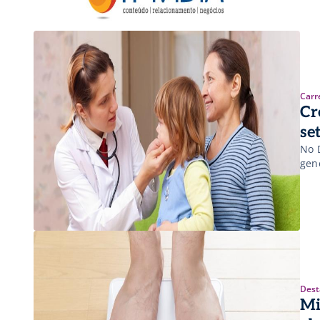
Carr
Cr
se
No 
gene
Dest
Mi