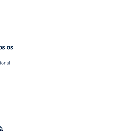
os os
ional
à