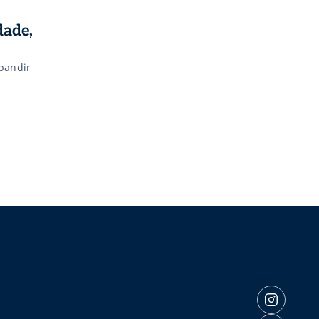
dade,
xpandir