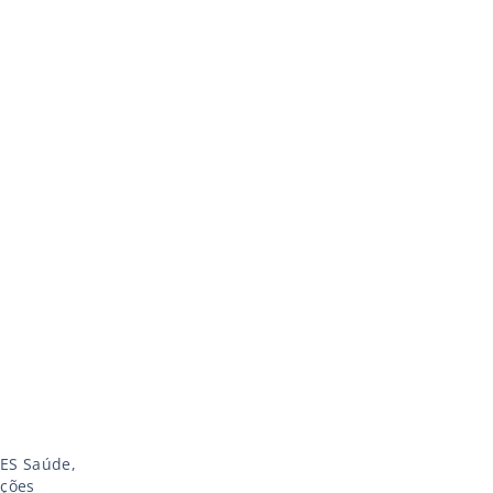
DES Saúde,
ições