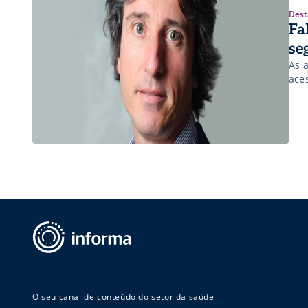
Dest
Fa
se
As a
ace
O seu canal de conteúdo do setor da saúde