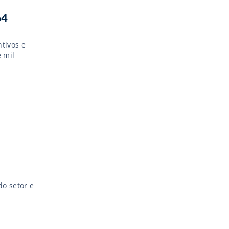
64
ntivos e
 mil
do setor e