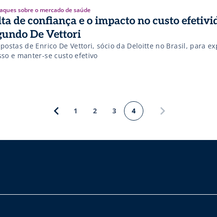
aques sobre o mercado de saúde
lta de confiança e o impacto no custo efetivi
gundo De Vettori
postas de Enrico De Vettori, sócio da Deloitte no Brasil, para e
sso e manter-se custo efetivo
1
2
3
4