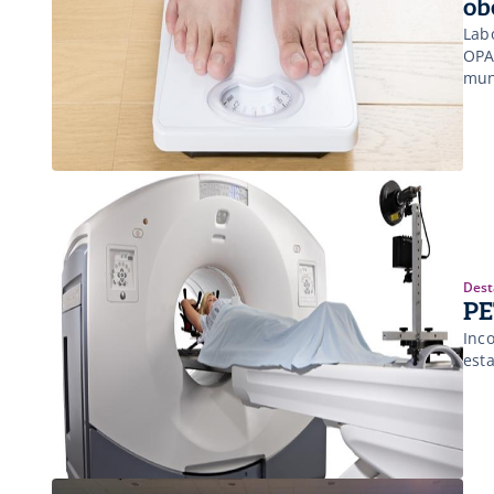
ob
Lab
OPA
mun
Dest
PE
Inc
est