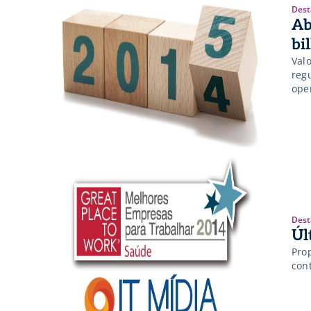
Dest
Ab
bi
Valo
reg
ope
Dest
Úl
Pro
con