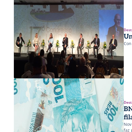
Dest
Un
Con
Dest
BN
fi
Nov
faz 