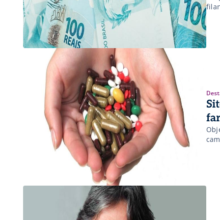
fila
Dest
Si
fa
Obj
cam