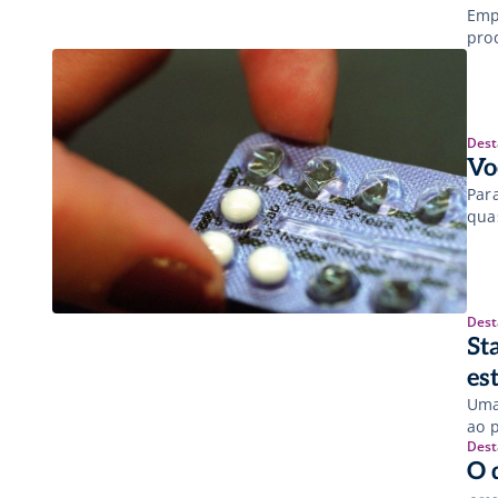
Emp
pro
Dest
Vo
Par
qua
Dest
St
es
Uma
ao 
Dest
O 