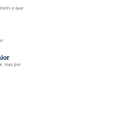
dores o que
as
sênior
e, mas por