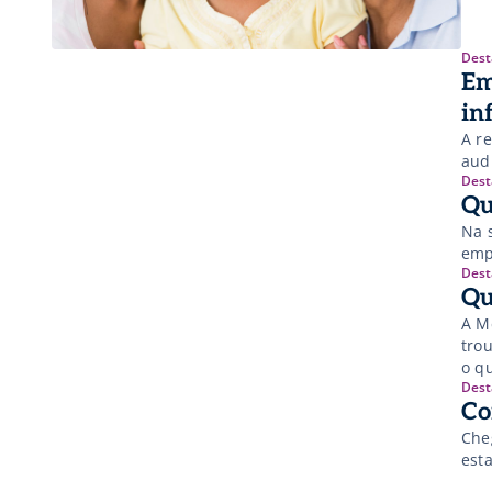
Dest
Em
in
A r
audi
Dest
Qu
Na 
emp
Dest
Qu
A M
tro
o q
Dest
Co
Che
est