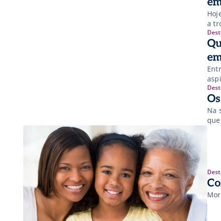
em
Hoj
a t
Dest
Qu
em
Ent
asp
Dest
Na 
que
Dest
Co
Mor