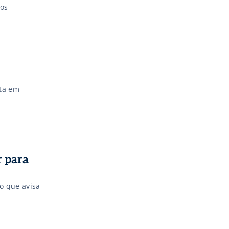
nos
eta em
r para
o que avisa