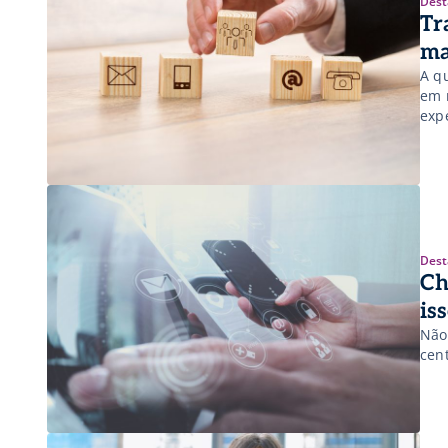
Dest
Tr
ma
A q
em m
exp
Dest
Ch
is
Não
cen