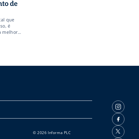
nto de
tal que
so, é
a melhor
acordo com o
© 2026 Informa PLC