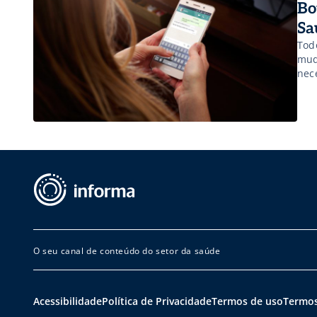
Bo
Sa
Tod
mud
nec
exp
IBGE
O seu canal de conteúdo do setor da saúde
Acessibilidade
Política de Privacidade
Termos de uso
Termos