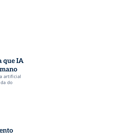
a que IA
humano
 artificial
ada do
ento