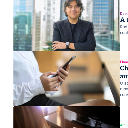
Dest
A 
Rod
con
Eboo
Ch
au
O s
mov
cons
Arch