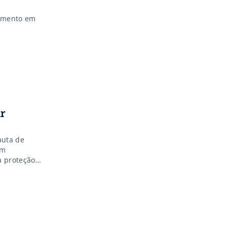
dimento em
r
auta de
em
a proteção
istemas,
 legislação