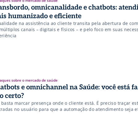
aques sobre o mercado de saúde
ansbordo, omnicanalidade e chatbots: aten
is humanizado e eficiente
ualidade na assistência ao cliente transita pela abertura de co
últiplos canais – digitais e físicos – e pelo foco em suas neces
eriência
aques sobre o mercado de saúde
atbots e omnichannel na Saúde: você está f
so certo?
 basta marcar presença onde o cliente está. É preciso traçar es
tradas no usuário para que a automação do atendimento seja ef