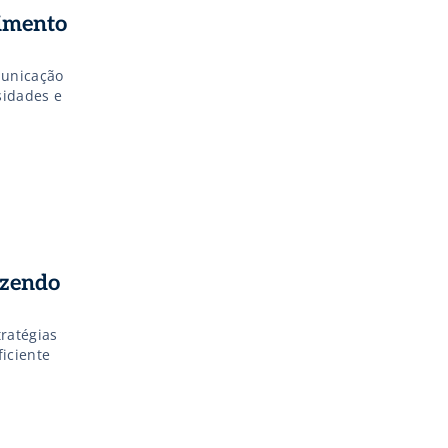
dimento
municação
sidades e
azendo
tratégias
iciente