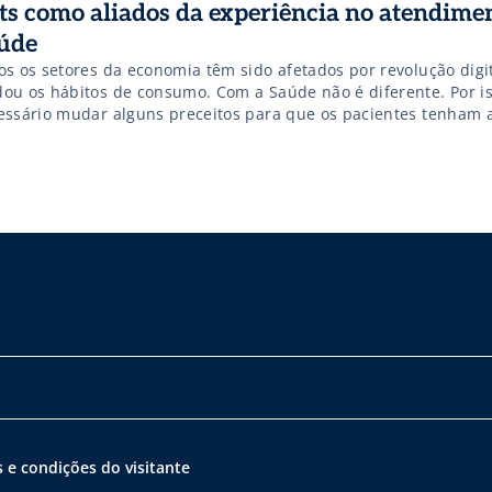
ts como aliados da experiência no atendime
úde
os os setores da economia têm sido afetados por revolução digi
ou os hábitos de consumo. Com a Saúde não é diferente. Por is
essário mudar alguns preceitos para que os pacientes tenham 
eriência na hora solicitar uma simples consulta ou exame. De 
 (Instituto Brasileiro de Geografia […]
 e condições do visitante