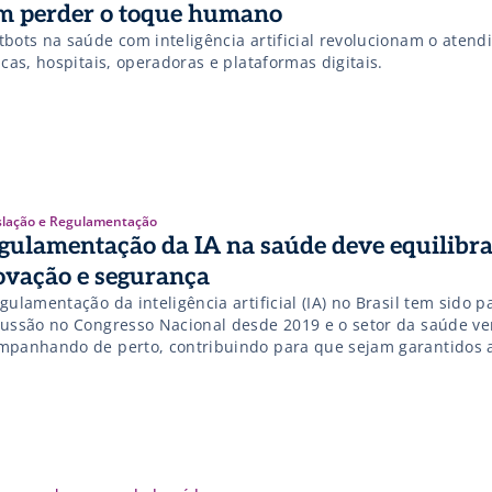
m perder o toque humano
tbots na saúde com inteligência artificial revolucionam o aten
icas, hospitais, operadoras e plataformas digitais.
slação e Regulamentação
gulamentação da IA na saúde deve equilibra
ovação e segurança
gulamentação da inteligência artificial (IA) no Brasil tem sido p
cussão no Congresso Nacional desde 2019 e o setor da saúde v
mpanhando de perto, contribuindo para que sejam garantidos 
 direitos fundamentais e a segurança e confiabilidade desses s
ncipalmente para os pacientes. Ao mesmo tempo, defende que a