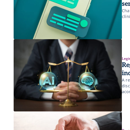
se
Cha
clín
Legi
Re
in
A re
dis
aco
dos
pri
[…]