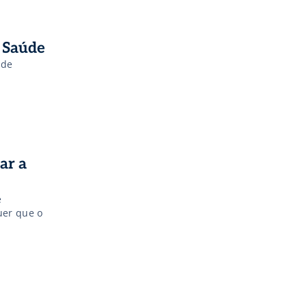
 Saúde
úde
ar a
e
uer que o