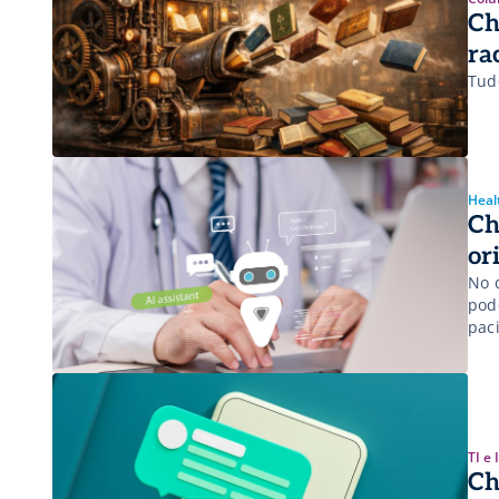
Ch
ra
Tud
Heal
Ch
or
No d
pod
pac
TI e
Ch