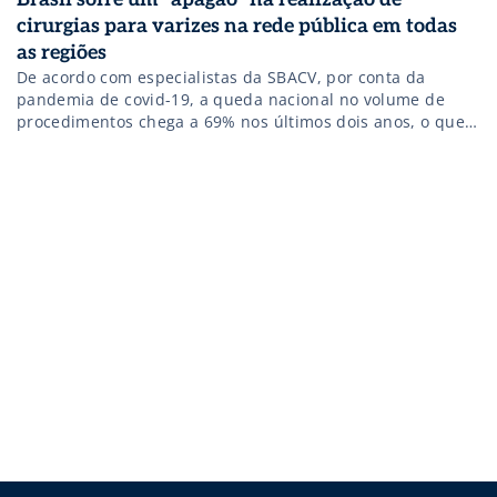
cirurgias para varizes na rede pública em todas
as regiões
De acordo com especialistas da SBACV, por conta da
pandemia de covid-19, a queda nacional no volume de
procedimentos chega a 69% nos últimos dois anos, o que
exige uma campanha de esclarecimento para estimular a
volta dos pacientes aos consultórios e medidas para
reforçar a infraestrutura de atendimento para acolher a
demanda reprimida.